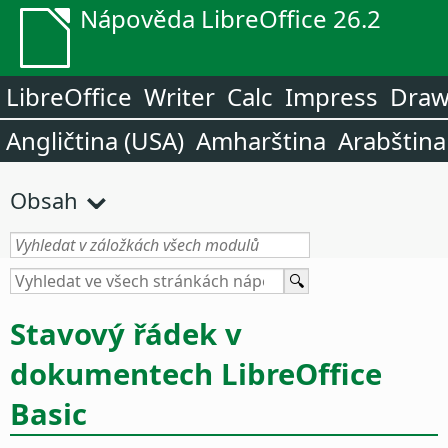
Nápověda LibreOffice 26.2
LibreOffice
Writer
Calc
Impress
Dra
Angličtina (USA)
Amharština
Arabština
Obsah
Stavový řádek v
dokumentech LibreOffice
Basic