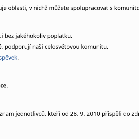
suje oblasti, v nichž můžete spolupracovat s komunit
ci bez jakéhokoliv poplatku.
né, podporují naši celosvětovou komunitu.
íspěvek
.
ace
.
znam jednotlivců, kteří od 28. 9. 2010 přispěli do z