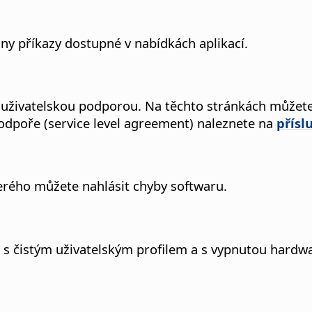
y příkazy dostupné v nabídkách aplikací.
 uživatelskou podporou.
Na těchto stránkách můžete k
odpoře (service level agreement) naleznete na
přísl
erého můžete nahlásit chyby softwaru.
 s čistým uživatelským profilem a s vypnutou hardwa