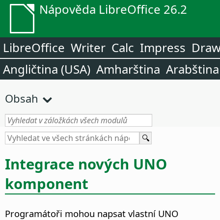
Nápověda LibreOffice 26.2
LibreOffice
Writer
Calc
Impress
Dra
Angličtina (USA)
Amharština
Arabština
Obsah
Integrace nových UNO
komponent
Programátoři mohou napsat vlastní UNO