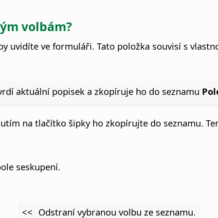
ivým volbám?
by uvidíte ve formuláři.
Tato položka souvisí s vlastn
vrdí aktuální popisek a zkopíruje ho do seznamu
Pol
utím na tlačítko šipky ho zkopírujte do seznamu. Te
pole seskupení.
<<
Odstraní vybranou volbu ze seznamu.