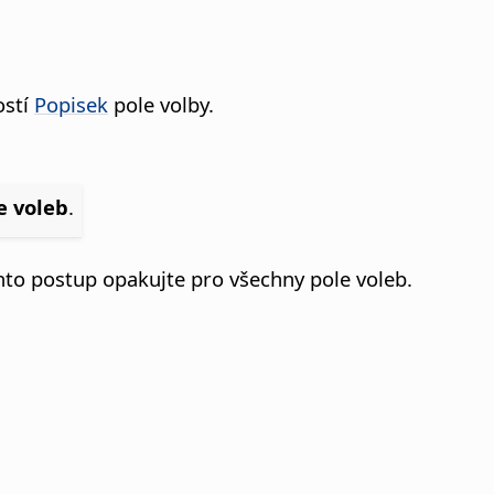
ostí
Popisek
pole volby.
e voleb
.
nto postup opakujte pro všechny pole voleb.