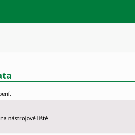
ata
pení.
na nástrojové liště