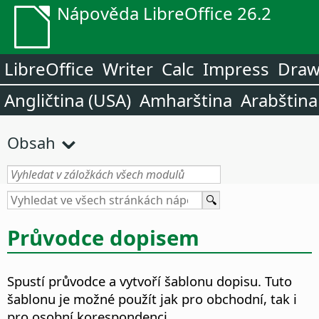
Nápověda LibreOffice 26.2
LibreOffice
Writer
Calc
Impress
Dra
Angličtina (USA)
Amharština
Arabština
Obsah
Průvodce dopisem
Spustí průvodce a vytvoří šablonu dopisu.
Tuto
šablonu je možné použít jak pro obchodní, tak i
pro osobní korespondenci.