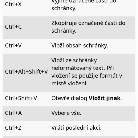
Vyjme označené části do
Ctrl
+X
schránky.
Zkopíruje označené části do
Ctrl
+C
schránky.
Ctrl
+V
Vloží obsah schránky.
Vloží ze schránky
neformátovaný text. Při
Ctrl+Alt
+Shift+V
vložení se použije formát v
místě vložení.
Ctrl
+Shift+V
Otevře dialog
Vložit jinak
.
Ctrl
+A
Vybere vše.
Ctrl
+Z
Vrátí poslední akci.