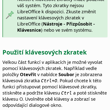
váš systém. Tyto zkratky nejsou
LibreOffice k dispozici. Zkuste změnit
nastavení klávesových zkratek v
LibreOffice (
Nástroje - Přizpůsobit -
Klávesnice
) nebo ve svém systému.
Použití klávesových zkratek
Velkou část funkcí v aplikacích je možné vyvolat
pomocí klávesových zkratek. Například vedle
položky
Otevřít
v nabídce
Soubor
je zobrazena
klávesová zkratka
. Pokud chcete k této
Ctrl+O
funkci přistupovat pomocí klávesové zkratky,
stiskněte a podržte klávesu
a poté stiskněte
Ctrl
klávesu O. Uvolněte obě klávesy a zobrazí se
odpovídající dialogové okno.