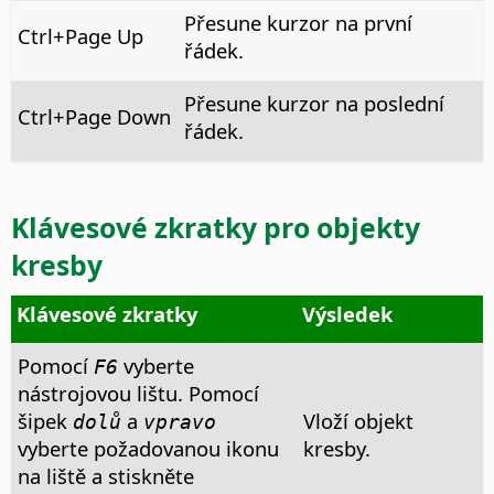
Přesune kurzor na první
Ctrl
+Page Up
řádek.
Přesune kurzor na poslední
Ctrl
+Page Down
řádek.
Klávesové zkratky pro objekty
kresby
Klávesové zkratky
Výsledek
Pomocí
vyberte
F6
nástrojovou lištu. Pomocí
šipek
a
Vloží objekt
dolů
vpravo
vyberte požadovanou ikonu
kresby.
na liště a stiskněte