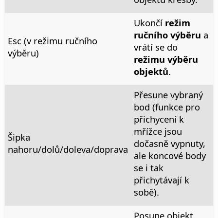
Ukončí
režim
ručního výběru
a
Esc (v režimu ručního
vrátí se do
výběru)
režimu výběru
objektů
.
Přesune vybraný
bod (funkce pro
přichycení k
mřížce jsou
Šipka
dočasně vypnuty,
nahoru/dolů/doleva/doprava
ale koncové body
se i tak
přichytávají k
sobě).
Posune objekt