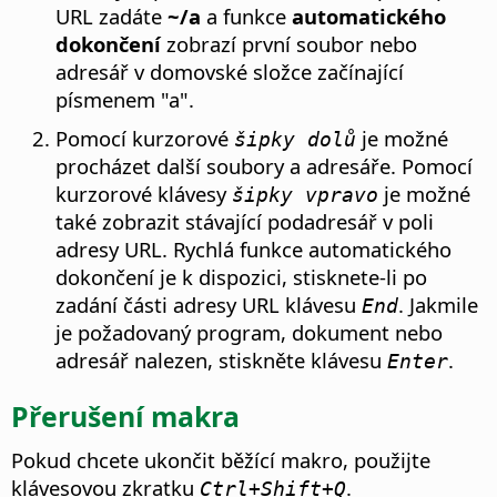
URL zadáte
~/a
a funkce
automatického
dokončení
zobrazí první soubor nebo
adresář
v domovské složce
začínající
písmenem "a".
Pomocí kurzorové
je možné
šipky dolů
procházet další soubory a adresáře. Pomocí
kurzorové klávesy
je možné
šipky vpravo
také zobrazit stávající podadresář v poli
adresy URL. Rychlá funkce automatického
dokončení je k dispozici, stisknete-li po
zadání části adresy URL klávesu
. Jakmile
End
je požadovaný program, dokument nebo
adresář nalezen, stiskněte klávesu
.
Enter
Přerušení makra
Pokud chcete ukončit běžící makro, použijte
klávesovou zkratku
.
Ctrl
+Shift+Q