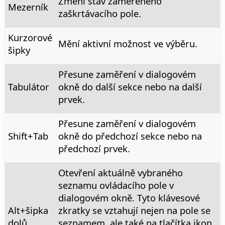
Změní stav zaměřeného
Mezerník
zaškrtávacího pole.
Kurzorové
Mění aktivní možnost ve výběru.
šipky
Přesune zaměření v dialogovém
Tabulátor
okně do další sekce nebo na další
prvek.
Přesune zaměření v dialogovém
Shift+Tab
okně do předchozí sekce nebo na
předchozí prvek.
Otevření aktuálně vybraného
seznamu ovládacího pole v
dialogovém okně. Tyto klávesové
Alt
+šipka
zkratky se vztahují nejen na pole se
dolů
seznamem, ale také na tlačítka ikon