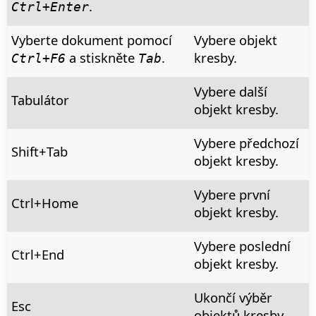
.
Ctrl
+Enter
Vyberte dokument pomocí
Vybere objekt
a stiskněte
.
kresby.
Ctrl
+F6
Tab
Vybere další
Tabulátor
objekt kresby.
Vybere předchozí
Shift+Tab
objekt kresby.
Vybere první
Ctrl
+Home
objekt kresby.
Vybere poslední
Ctrl
+End
objekt kresby.
Ukončí výběr
Esc
objektů kresby.