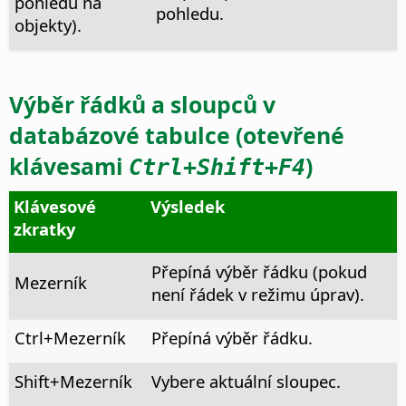
pohledu na
pohledu.
objekty).
Výběr řádků a sloupců v
databázové tabulce (otevřené
klávesami
)
Ctrl
+Shift+F4
Klávesové
Výsledek
zkratky
Přepíná výběr řádku (pokud
Mezerník
není řádek v režimu úprav).
Ctrl
+Mezerník
Přepíná výběr řádku.
Shift+Mezerník
Vybere aktuální sloupec.