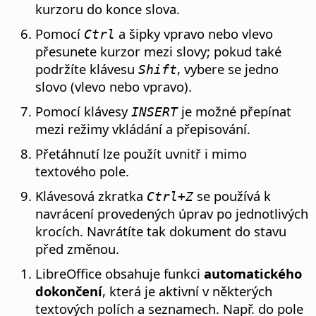
kurzoru do konce slova.
Pomocí
a šipky vpravo nebo vlevo
Ctrl
přesunete kurzor mezi slovy; pokud také
podržíte klávesu
, vybere se jedno
Shift
slovo (vlevo nebo vpravo).
Pomocí klávesy
je možné přepínat
INSERT
mezi režimy vkládání a přepisování.
Přetáhnutí lze použít uvnitř i mimo
textového pole.
Klávesová zkratka
se používá k
Ctrl
+Z
navrácení provedených úprav po jednotlivých
krocích. Navrátíte tak dokument do stavu
před změnou.
LibreOffice obsahuje funkci
automatického
dokončení
, která je aktivní v některých
textových polích a seznamech. Např. do pole