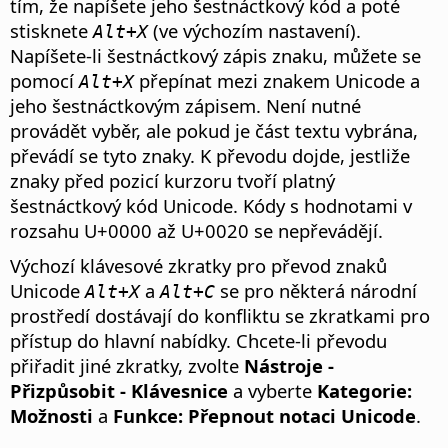
tím, že napíšete jeho šestnáctkový kód a poté
stisknete
(ve výchozím nastavení).
Alt+X
Napíšete-li šestnáctkový zápis znaku, můžete se
pomocí
přepínat mezi znakem Unicode a
Alt+X
jeho šestnáctkovým zápisem. Není nutné
provádět vyběr, ale pokud je část textu vybrána,
převádí se tyto znaky. K převodu dojde, jestliže
znaky před pozicí kurzoru tvoří platný
šestnáctkový kód Unicode. Kódy s hodnotami v
rozsahu U+0000 až U+0020 se nepřevádějí.
Výchozí klávesové zkratky pro převod znaků
Unicode
a
se pro některá národní
Alt+X
Alt+C
prostředí dostávají do konfliktu se zkratkami pro
přístup do hlavní nabídky. Chcete-li převodu
přiřadit jiné zkratky, zvolte
Nástroje -
Přizpůsobit - Klávesnice
a vyberte
Kategorie:
Možnosti
a
Funkce: Přepnout notaci Unicode
.