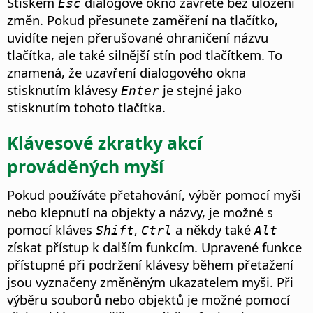
Stiskem
dialogové okno zavřete bez uložení
Esc
změn.
Pokud přesunete zaměření na tlačítko,
uvidíte nejen přerušované ohraničení názvu
tlačítka, ale také silnější stín pod tlačítkem. To
znamená, že uzavření dialogového okna
stisknutím klávesy
je stejné jako
Enter
stisknutím tohoto tlačítka.
Klávesové zkratky akcí
prováděných myší
Pokud používáte přetahování, výběr pomocí myši
nebo klepnutí na objekty a názvy, je možné s
pomocí kláves
,
a někdy také
Shift
Ctrl
Alt
získat přístup k dalším funkcím. Upravené funkce
přístupné při podržení klávesy během přetažení
jsou vyznačeny změněným ukazatelem myši. Při
výběru souborů nebo objektů je možné pomocí