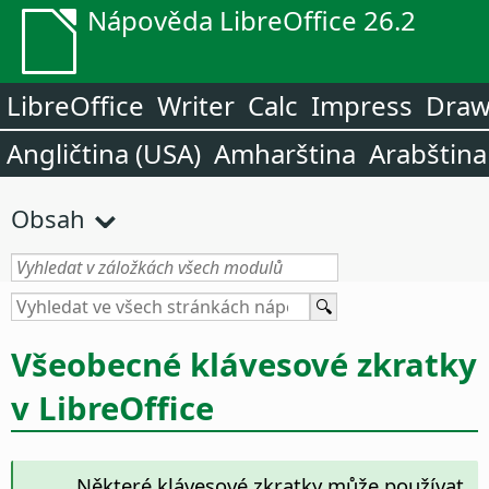
Nápověda LibreOffice 26.2
LibreOffice
Writer
Calc
Impress
Dra
Angličtina (USA)
Amharština
Arabština
Obsah
Všeobecné klávesové zkratky
v LibreOffice
Některé klávesové zkratky může používat