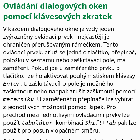
Ovládání dialogových oken
pomocí klávesových zkratek
V každém dialogového okně je vždy jeden
zvýrazněný ovládací prvek - nejčastěji je
ohraničen přerušovaným rámečkem. Tento
ovládací prvek, ať už se jedná o tlačítko, přepínač,
položku v seznamu nebo zaškrtávací pole, má
zaměření. Pokud jde u zaměřeného prvku o
tlačítko, lze ho aktivovat pouhým stiskem klávesy
. U zaškrtávacího pole je možné ho
Enter
zaškrtnout nebo naopak zrušit zaškrtnutí pomocí
. U zaměřeného přepínače lze vybírat
mezerníku
z jednotlivých možností pomocí šipek. Pro
přechod mezi jednotlivými ovládacími prvky lze
použít
, kombinaci
pak lze
tabulátor
Shift+Tab
použít pro posun v opačném směru.