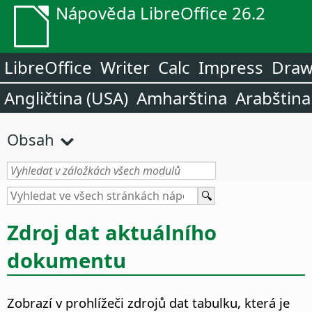
Nápověda LibreOffice 26.2
LibreOffice
Writer
Calc
Impress
Dra
Angličtina (USA)
Amharština
Arabština
Obsah
Zdroj dat aktuálního
dokumentu
Zobrazí v prohlížeči zdrojů dat tabulku, která je