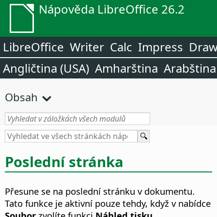
Nápověda LibreOffice 26.2
LibreOffice
Writer
Calc
Impress
Dra
Angličtina (USA)
Amharština
Arabština
Obsah
Poslední stránka
Přesune se na poslední stránku v dokumentu.
Tato funkce je aktivní pouze tehdy, když v nabídce
Soubor
zvolíte funkci
Náhled tisku
.