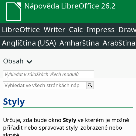
Nápověda LibreOffice 26.2
LibreOffice
Writer
Calc
Impress
Dra
Angličtina (USA)
Amharština
Arabština
Obsah
Styly
Určuje, zda bude okno
Styly
ve kterém je možné
přiřadit nebo spravovat styly, zobrazené nebo
skryté.