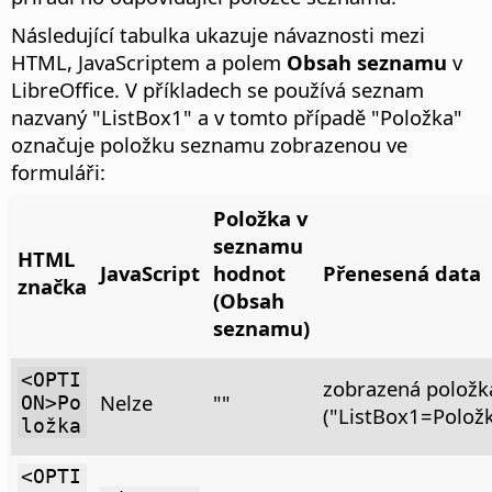
Následující tabulka ukazuje návaznosti mezi
HTML, JavaScriptem a polem
Obsah seznamu
v
LibreOffice. V příkladech se používá seznam
nazvaný "ListBox1" a v tomto případě "Položka"
označuje položku seznamu zobrazenou ve
formuláři:
Položka v
seznamu
HTML
JavaScript
hodnot
Přenesená data
značka
(Obsah
seznamu)
<OPTI
zobrazená položk
Nelze
""
ON>Po
("ListBox1=Položk
ložka
<OPTI