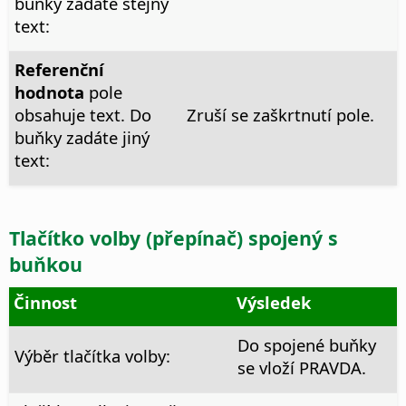
buňky zadáte stejný
text:
Referenční
hodnota
pole
obsahuje text. Do
Zruší se zaškrtnutí pole.
buňky zadáte jiný
text:
Tlačítko volby (přepínač) spojený s
buňkou
Činnost
Výsledek
Do spojené buňky
Výběr tlačítka volby:
se vloží PRAVDA.