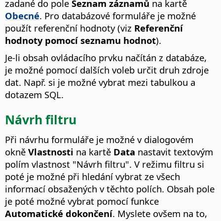
zadané do pole
Seznam záznamů
na kartě
Obecné
. Pro databázové formuláře je možné
použít referenční hodnoty (viz
Referenční
hodnoty pomocí seznamu hodnot
).
Je-li obsah ovládacího prvku načítán z databáze,
je možné pomocí dalších voleb určit druh zdroje
dat. Např. si je možné vybrat mezi tabulkou a
dotazem SQL.
Návrh filtru
Při návrhu formuláře je možné v dialogovém
okně
Vlastnosti
na kartě
Data
nastavit textovým
polím vlastnost "Návrh filtru". V režimu filtru si
poté je možné při hledání vybrat ze všech
informací obsažených v těchto polích.
Obsah pole
je poté možné vybrat pomocí funkce
Automatické dokončení
. Myslete ovšem na to,