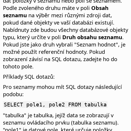
dat položky v seznamu nebo poli se seznamem.
Podle zvoleného druhu máte v poli
Obsah
seznamu
na výběr mezi různými zdroji dat,
pokud dané objekty ve vaší databázi existují.
Nabídnuty zde budou všechny databázové objekty
typu, který určíte v poli
Druh obsahu seznamu
.
Pokud jste jako druh vybrali "Seznam hodnot", je
možné použít referenční hodnoty. Pokud
zobrazení závisí na SQL dotazu, zadejte ho do
tohoto pole.
Příklady SQL dotazů:
Pro seznamy mohou mít SQL dotazy následující
podobu:
SELECT pole1, pole2 FROM tabulka
"tabulka" je tabulka, jejíž data se zobrazují v
seznamu ovládacího prvku (tabulka seznamu).
"pole1" je datové pole, které určuje položky