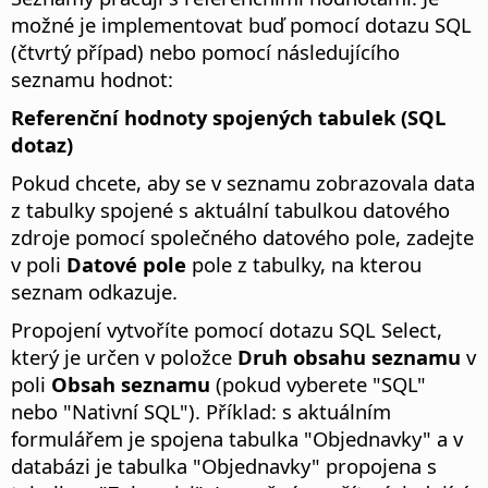
možné je implementovat buď pomocí dotazu SQL
(čtvrtý případ) nebo pomocí následujícího
seznamu hodnot:
Referenční hodnoty spojených tabulek (SQL
dotaz)
Pokud chcete, aby se v seznamu zobrazovala data
z tabulky spojené s aktuální tabulkou datového
zdroje pomocí společného datového pole, zadejte
v poli
Datové pole
pole z tabulky, na kterou
seznam odkazuje.
Propojení vytvoříte pomocí dotazu SQL Select,
který je určen v položce
Druh obsahu seznamu
v
poli
Obsah seznamu
(pokud vyberete "SQL"
nebo "Nativní SQL"). Příklad: s aktuálním
formulářem je spojena tabulka "Objednavky" a v
databázi je tabulka "Objednavky" propojena s