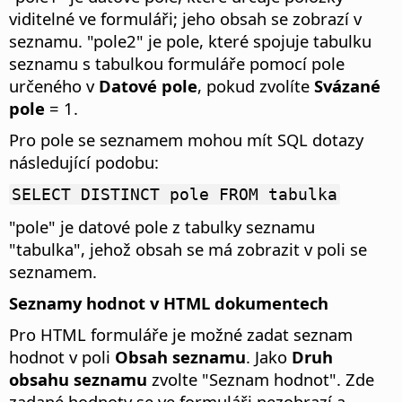
viditelné ve formuláři; jeho obsah se zobrazí v
seznamu. "pole2" je pole, které spojuje tabulku
seznamu s tabulkou formuláře pomocí pole
určeného v
Datové pole
, pokud zvolíte
Svázané
pole
= 1.
Pro pole se seznamem mohou mít SQL dotazy
následující podobu:
SELECT DISTINCT pole FROM tabulka
"pole" je datové pole z tabulky seznamu
"tabulka", jehož obsah se má zobrazit v poli se
seznamem.
Seznamy hodnot v HTML dokumentech
Pro HTML formuláře je možné zadat seznam
hodnot v poli
Obsah seznamu
. Jako
Druh
obsahu seznamu
zvolte "Seznam hodnot". Zde
zadané hodnoty se ve formuláři nezobrazí a