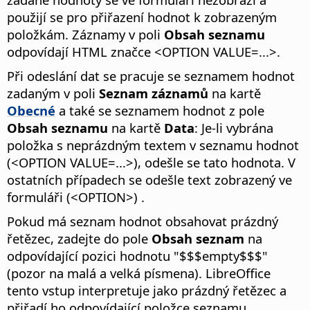
použijí se pro přiřazení hodnot k zobrazeným
položkám. Záznamy v poli
Obsah seznamu
odpovídají HTML značce <OPTION VALUE=...>.
Při odeslání dat se pracuje se seznamem hodnot
zadaným v poli
Seznam záznamů
na kartě
Obecné
a také se seznamem hodnot z pole
Obsah seznamu
na kartě
Data
: Je-li vybrána
položka s neprázdným textem v seznamu hodnot
(<OPTION VALUE=...>), odešle se tato hodnota. V
ostatních případech se odešle text zobrazený ve
formuláři (<OPTION>) .
Pokud má seznam hodnot obsahovat prázdný
řetězec, zadejte do pole
Obsah seznam
na
odpovídající pozici hodnotu "$$$empty$$$"
(pozor na malá a velká písmena). LibreOffice
tento vstup interpretuje jako prázdný řetězec a
přiřadí ho odpovídající položce seznamu.