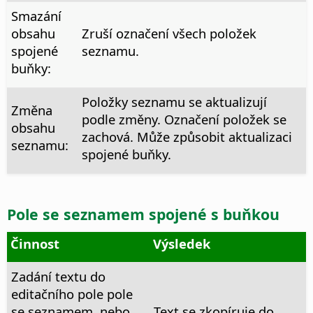
Smazání
obsahu
Zruší označení všech položek
spojené
seznamu.
buňky:
Položky seznamu se aktualizují
Změna
podle změny. Označení položek se
obsahu
zachová. Může způsobit aktualizaci
seznamu:
spojené buňky.
Pole se seznamem spojené s buňkou
Činnost
Výsledek
Zadání textu do
editačního pole pole
se seznamem, nebo
Text se zkopíruje do