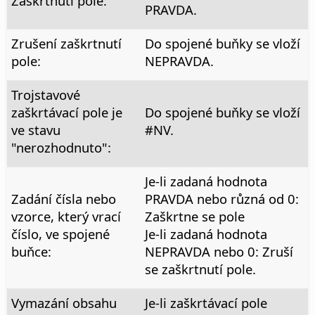
Zaškrtnutí pole:
PRAVDA.
Zrušení zaškrtnutí
Do spojené buňky se vloží
pole:
NEPRAVDA.
Trojstavové
zaškrtávací pole je
Do spojené buňky se vloží
ve stavu
#NV.
"nerozhodnuto":
Je-li zadaná hodnota
Zadání čísla nebo
PRAVDA nebo různá od 0:
vzorce, který vrací
Zaškrtne se pole
číslo, ve spojené
Je-li zadaná hodnota
buňce:
NEPRAVDA nebo 0: Zruší
se zaškrtnutí pole.
Vymazání obsahu
Je-li zaškrtávací pole