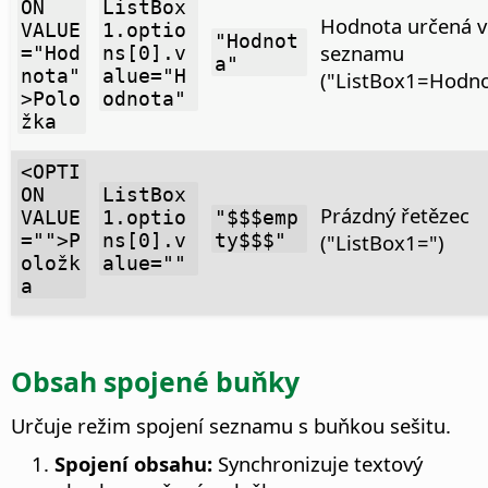
ON
ListBox
Hodnota určená v
VALUE
1.optio
"Hodnot
seznamu
="Hod
ns[0].v
a"
nota"
alue="H
("ListBox1=Hodno
>Polo
odnota"
žka
<OPTI
ON
ListBox
Prázdný řetězec
VALUE
1.optio
"$$$emp
="">P
ns[0].v
ty$$$"
("ListBox1=")
oložk
alue=""
a
Obsah spojené buňky
Určuje režim spojení seznamu s buňkou sešitu.
Spojení obsahu:
Synchronizuje textový