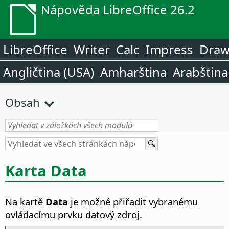
Nápověda LibreOffice 26.2
LibreOffice
Writer
Calc
Impress
Dra
Angličtina (USA)
Amharština
Arabština
Obsah
Karta Data
Na kartě
Data
je možné přiřadit vybranému
ovládacímu prvku datový zdroj.