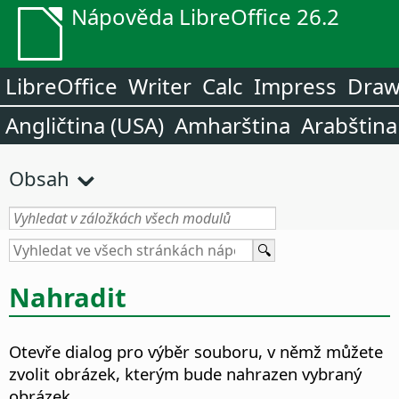
Nápověda LibreOffice 26.2
LibreOffice
Writer
Calc
Impress
Dra
Angličtina (USA)
Amharština
Arabština
Obsah
Nahradit
Otevře dialog pro výběr souboru, v němž můžete
zvolit obrázek, kterým bude nahrazen vybraný
obrázek.