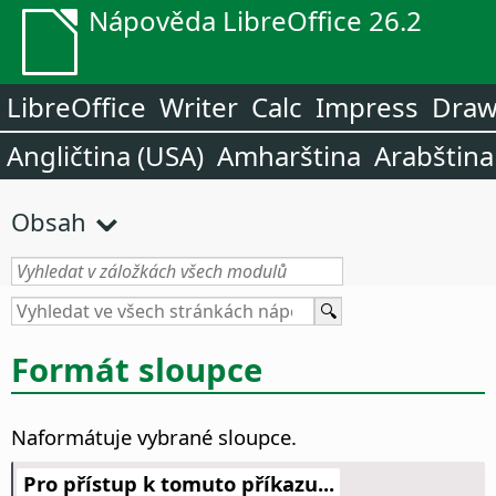
Nápověda LibreOffice 26.2
LibreOffice
Writer
Calc
Impress
Dra
Angličtina (USA)
Amharština
Arabština
Obsah
Formát sloupce
Naformátuje vybrané sloupce.
Pro přístup k tomuto příkazu...