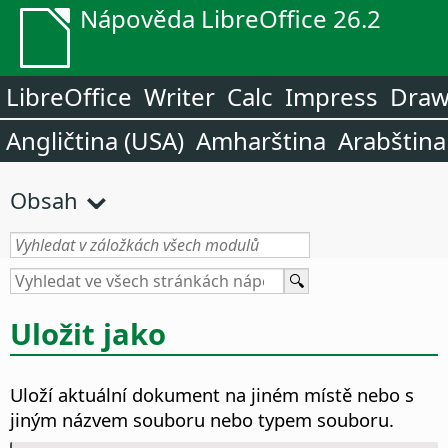
Nápověda LibreOffice 26.2
LibreOffice
Writer
Calc
Impress
Dra
Angličtina (USA)
Amharština
Arabština
Obsah
Uložit jako
Uloží aktuální dokument na jiném místě nebo s
jiným názvem souboru nebo typem souboru.