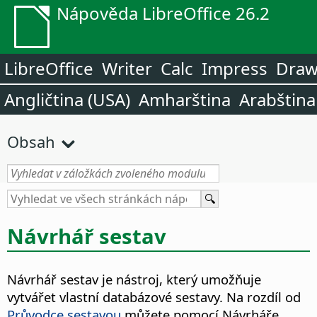
Nápověda LibreOffice 26.2
LibreOffice
Writer
Calc
Impress
Dra
Angličtina (USA)
Amharština
Arabština
Obsah
Návrhář sestav
Návrhář sestav je nástroj, který umožňuje
vytvářet vlastní databázové sestavy. Na rozdíl od
Průvodce sestavou
můžete pomocí Návrháře