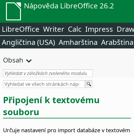
Nápověda LibreOffice 26.2
LibreOffice
Writer
Calc
Impress
Dra
Angličtina (USA)
Amharština
Arabština
Obsah
Připojení k textovému
souboru
Určuje nastavení pro import databáze v textovém