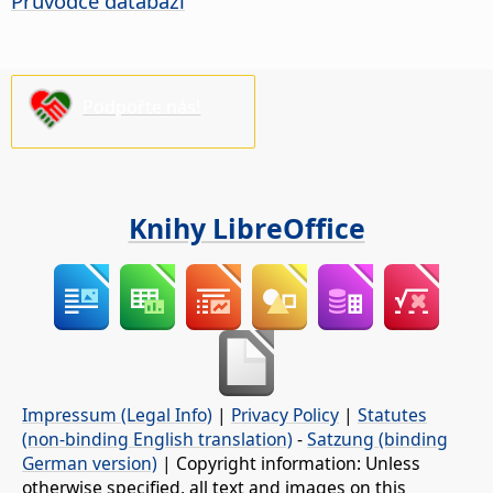
Průvodce databází
Podpořte nás!
Knihy LibreOffice
Impressum (Legal Info)
|
Privacy Policy
|
Statutes
(non-binding English translation)
-
Satzung (binding
German version)
| Copyright information: Unless
otherwise specified, all text and images on this