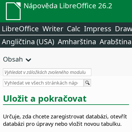
Nápověda LibreOffice 26.2
LibreOffice
Writer
Calc
Impress
Dra
Angličtina (USA)
Amharština
Arabština
Obsah
Uložit a pokračovat
Určuje, zda chcete zaregistrovat databázi, otevřít
databázi pro úpravy nebo vložit novou tabulku.