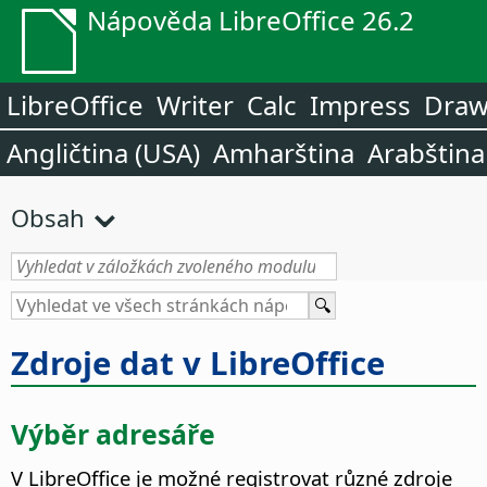
Nápověda LibreOffice 26.2
LibreOffice
Writer
Calc
Impress
Dra
Angličtina (USA)
Amharština
Arabština
Obsah
Zdroje dat v LibreOffice
Výběr adresáře
V
LibreOffice
je možné registrovat různé zdroje