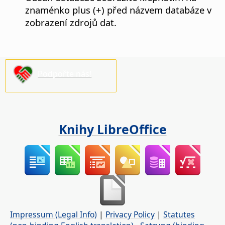
znaménko plus (+) před názvem databáze v
zobrazení zdrojů dat.
Podpořte nás!
Knihy LibreOffice
Impressum (Legal Info)
|
Privacy Policy
|
Statutes