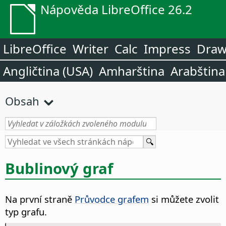
Nápověda LibreOffice 26.2
LibreOffice
Writer
Calc
Impress
Dra
Angličtina (USA)
Amharština
Arabština
Obsah
Bublinový graf
Na první straně
Průvodce grafem
si můžete zvolit
typ grafu.