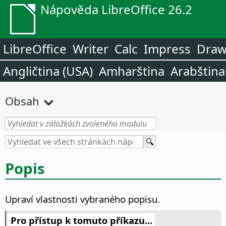
Nápověda LibreOffice 26.2
LibreOffice
Writer
Calc
Impress
Dra
Angličtina (USA)
Amharština
Arabština
Obsah
Popis
Upraví vlastnosti vybraného popisu.
Pro přístup k tomuto příkazu...