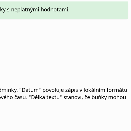
ňky s neplatnými hodnotami.
odmínky. "Datum" povoluje zápis v lokálním formátu
riového času. "Délka textu" stanoví, že buňky mohou