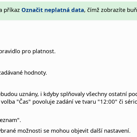
a příkaz
Označit neplatná data
, čímž zobrazíte bu
pravidlo pro platnost.
zadávané hodnoty.
 nebudou uznány, i kdyby splňovaly všechny ostatní p
k volba "Čas" povoluje zadání ve tvaru "12:00" či sé
Seznam".
ybrané možnosti se mohou objevit další nastavení.