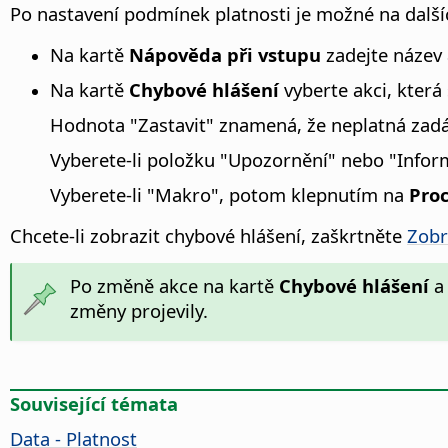
Po nastavení podmínek platnosti je možné na další
Na kartě
Nápověda při vstupu
zadejte název 
Na kartě
Chybové hlášení
vyberte akci, která 
Hodnota "Zastavit" znamená, že neplatná zad
Vyberete-li položku "Upozornění" nebo "Infor
Vyberete-li "Makro", potom klepnutím na
Pro
Chcete-li zobrazit chybové hlášení, zaškrtněte
Zobr
Po změně akce na kartě
Chybové hlášení
a 
změny projevily.
Související témata
Data - Platnost