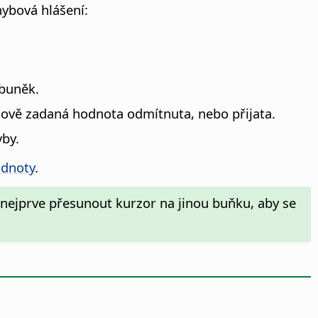
ybová hlášení:
 buněk.
nově zadaná hodnota odmítnuta, nebo přijata.
yby.
odnoty
.
nejprve přesunout kurzor na jinou buňku, aby se