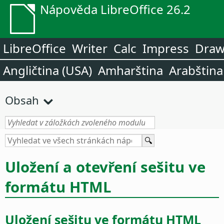
Nápověda LibreOffice 26.2
LibreOffice
Writer
Calc
Impress
Dra
Angličtina (USA)
Amharština
Arabština
Obsah
Uložení a otevření sešitu ve
formátu HTML
Uložení sešitu ve formátu HTML