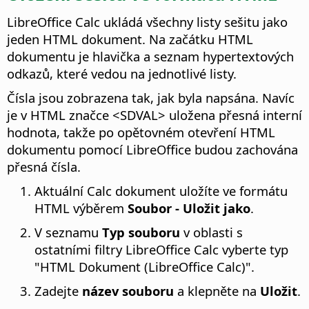
LibreOffice
Calc ukládá všechny listy sešitu jako
jeden HTML dokument. Na začátku HTML
dokumentu je hlavička a seznam hypertextových
odkazů, které vedou na jednotlivé listy.
Čísla jsou zobrazena tak, jak byla napsána. Navíc
je v HTML značce <SDVAL> uložena přesná interní
hodnota, takže po opětovném otevření HTML
dokumentu pomocí
LibreOffice
budou zachována
přesná čísla.
Aktuální Calc dokument uložíte ve formátu
HTML výběrem
Soubor - Uložit jako
.
V seznamu
Typ souboru
v oblasti s
ostatními filtry
LibreOffice
Calc vyberte typ
"HTML Dokument (
LibreOffice
Calc)".
Zadejte
název souboru
a klepněte na
Uložit
.