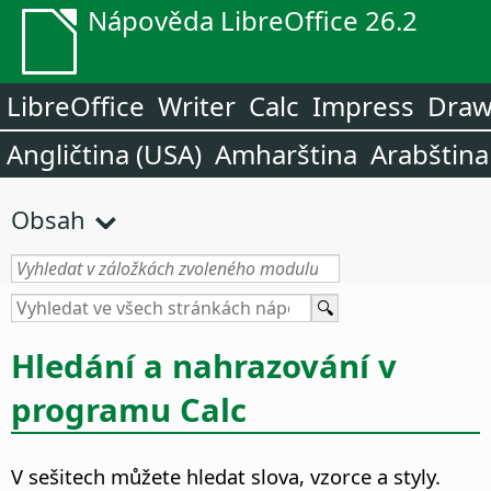
Nápověda LibreOffice 26.2
LibreOffice
Writer
Calc
Impress
Dra
Angličtina (USA)
Amharština
Arabština
Obsah
Hledání a nahrazování v
programu Calc
V sešitech můžete hledat slova, vzorce a styly.