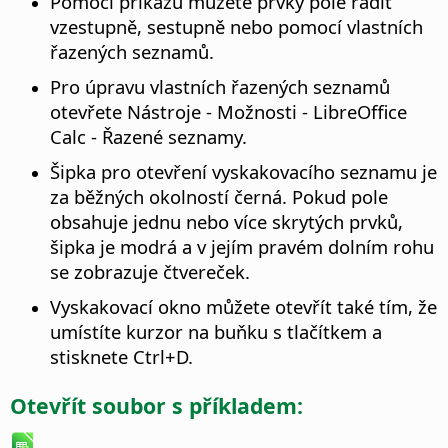
Pomocí příkazů můžete prvky pole řadit
vzestupně, sestupně nebo pomocí vlastních
řazených seznamů.
Pro úpravu vlastních řazených seznamů
otevřete
Nástroje - Možnosti
- LibreOffice
Calc - Řazené seznamy.
Šipka pro otevření vyskakovacího seznamu je
za běžných okolností černá. Pokud pole
obsahuje jednu nebo více skrytých prvků,
šipka je modrá a v jejím pravém dolním rohu
se zobrazuje čtvereček.
Vyskakovací okno můžete otevřít také tím, že
umístíte kurzor na buňku s tlačítkem a
stisknete
Ctrl
+D.
Otevřít soubor s příkladem: