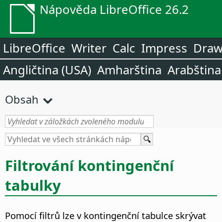
Nápověda LibreOffice 26.2
LibreOffice
Writer
Calc
Impress
Dra
Angličtina (USA)
Amharština
Arabština
Obsah
Filtrování kontingenční
tabulky
Pomocí filtrů lze v kontingenční tabulce skrývat