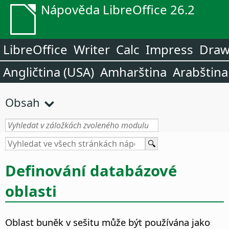
Nápověda LibreOffice 26.2
LibreOffice
Writer
Calc
Impress
Dra
Angličtina (USA)
Amharština
Arabština
Obsah
Definování databázové
oblasti
Oblast buněk v sešitu může být používána jako