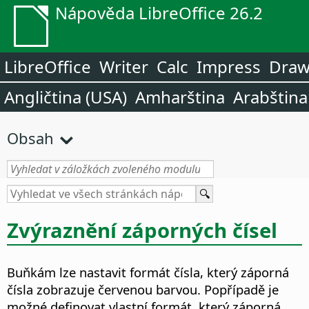
Nápověda LibreOffice 26.2
LibreOffice
Writer
Calc
Impress
Dra
Angličtina (USA)
Amharština
Arabština
Obsah
Zvýraznění záporných čísel
Buňkám lze nastavit formát čísla, který záporná
čísla zobrazuje červenou barvou. Popřípadě je
možné definovat vlastní formát, který záporná