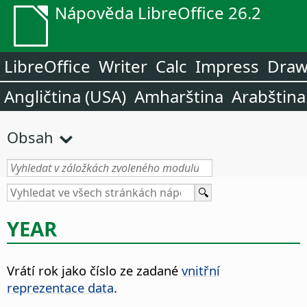
Nápověda LibreOffice 26.2
LibreOffice
Writer
Calc
Impress
Dra
Angličtina (USA)
Amharština
Arabština
Obsah
YEAR
Vrátí rok jako číslo ze zadané
vnitřní
reprezentace data
.