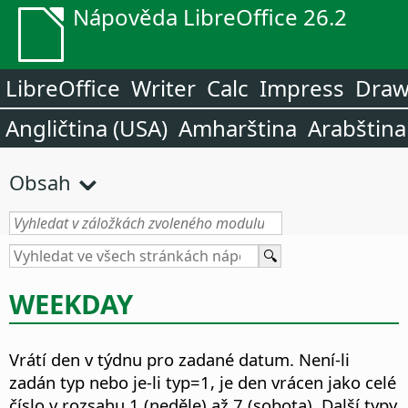
Nápověda LibreOffice 26.2
LibreOffice
Writer
Calc
Impress
Dra
Angličtina (USA)
Amharština
Arabština
Obsah
WEEKDAY
Vrátí den v týdnu pro zadané datum.
Není-li
zadán typ nebo je-li typ=1, je den vrácen jako celé
číslo v rozsahu 1 (neděle) až 7 (sobota). Další typy