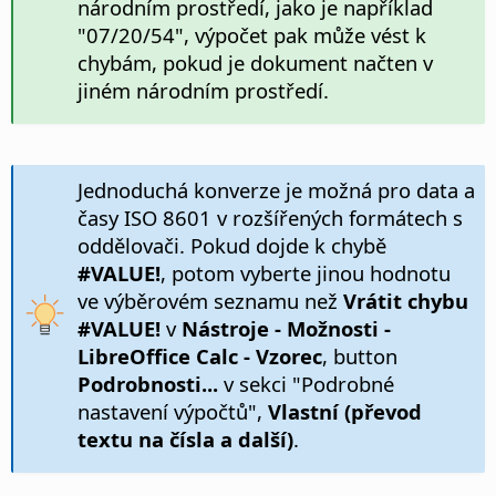
národním prostředí, jako je například
"07/20/54", výpočet pak může vést k
chybám, pokud je dokument načten v
jiném národním prostředí.
Jednoduchá konverze je možná pro data a
časy ISO 8601 v rozšířených formátech s
oddělovači. Pokud dojde k chybě
#VALUE!
, potom vyberte jinou hodnotu
ve výběrovém seznamu než
Vrátit chybu
#VALUE!
v
Nástroje - Možnosti
-
LibreOffice Calc - Vzorec
, button
Podrobnosti...
v sekci "Podrobné
nastavení výpočtů",
Vlastní (převod
textu na čísla a další)
.