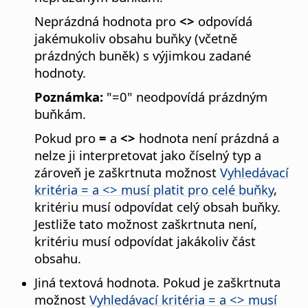
Neprázdná hodnota pro
<>
odpovídá
jakémukoliv obsahu buňky (včetně
prázdných buněk) s výjimkou zadané
hodnoty.
Poznámka:
"=0" neodpovídá prázdným
buňkám.
Pokud pro
=
a
<>
hodnota není prázdná a
nelze ji interpretovat jako číselný typ a
zároveň je zaškrtnuta možnost
Vyhledávací
kritéria = a <> musí platit pro celé buňky
,
kritériu musí odpovídat celý obsah buňky.
Jestliže tato možnost zaškrtnuta není,
kritériu musí odpovídat jakákoliv část
obsahu.
Jiná textová hodnota. Pokud je zaškrtnuta
možnost
Vyhledávací kritéria = a <> musí