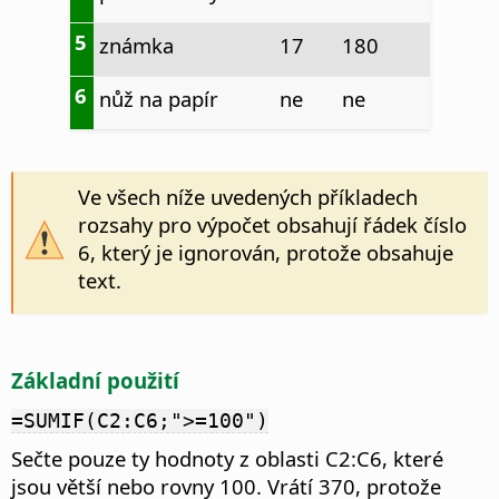
5
známka
17
180
6
nůž na papír
ne
ne
Ve všech níže uvedených příkladech
rozsahy pro výpočet obsahují řádek číslo
6, který je ignorován, protože obsahuje
text.
Základní použití
=SUMIF(C2:C6;">=100")
Sečte pouze ty hodnoty z oblasti C2:C6, které
jsou větší nebo rovny 100. Vrátí 370, protože