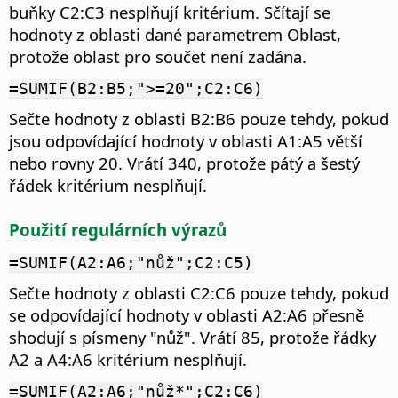
buňky C2:C3 nesplňují kritérium. Sčítají se
hodnoty z oblasti dané parametrem Oblast,
protože oblast pro součet není zadána.
=SUMIF(B2:B5;">=20";C2:C6)
Sečte hodnoty z oblasti B2:B6 pouze tehdy, pokud
jsou odpovídající hodnoty v oblasti A1:A5 větší
nebo rovny 20. Vrátí 340, protože pátý a šestý
řádek kritérium nesplňují.
Použití regulárních výrazů
=SUMIF(A2:A6;"nůž";C2:C5)
Sečte hodnoty z oblasti C2:C6 pouze tehdy, pokud
se odpovídající hodnoty v oblasti A2:A6 přesně
shodují s písmeny "nůž". Vrátí 85, protože řádky
A2 a A4:A6 kritérium nesplňují.
=SUMIF(A2:A6;"nůž*";C2:C6)