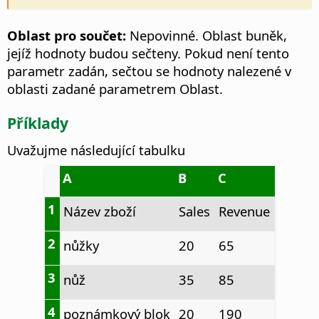
Oblast pro součet:
Nepovinné. Oblast buněk,
jejíž hodnoty budou sečteny. Pokud není tento
parametr zadán, sečtou se hodnoty nalezené v
oblasti zadané parametrem Oblast.
Příklady
Uvažujme následující tabulku
A
B
C
1
Název zboží
Sales
Revenue
2
nůžky
20
65
3
nůž
35
85
4
poznámkový blok
20
190