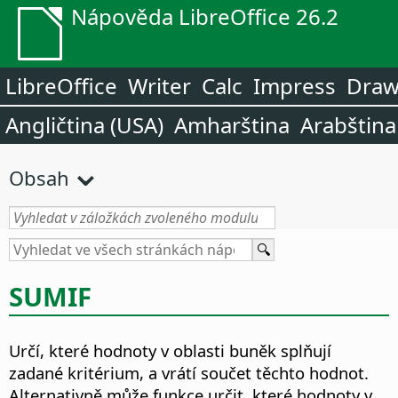
Nápověda LibreOffice 26.2
LibreOffice
Writer
Calc
Impress
Dra
Angličtina (USA)
Amharština
Arabština
Obsah
SUMIF
Určí, které hodnoty v oblasti buněk splňují
zadané kritérium, a vrátí součet těchto hodnot.
Alternativně může funkce určit, které hodnoty v