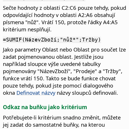
Sečte hodnoty z oblasti C2:C6 pouze tehdy, pokud
odpovídající hodnoty v oblasti A2:A6 obsahují
písmena "nůž". Vrátí 150, protože řádky A4:A5
kritérium nesplňují.
=SUMIF(NázevZboží;"nůž*";Tržby)
Jako parametry Oblast nebo Oblast pro součet lze
zadat pojmenovanou oblast. Jestliže jsou
například sloupce výše uvedené tabulky
pojmenovány "NázevZboží", "Prodeje" a "Tržby",
funkce vrátí 150. Takto se bude funkce chovat
pouze tehdy, pokud jste pomocí dialogového
okna
Definovat názvy
názvy sloupců definovali.
Odkaz na buňku jako kritérium
Potřebujete-li kritérium snadno změnit, můžete
jej zadat do samostatné buňky, na kterou