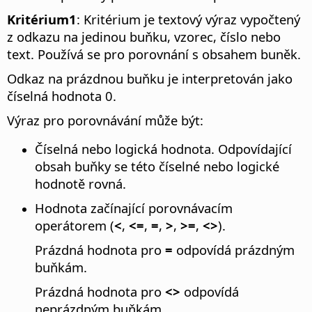
Kritérium1
: Kritérium je textový výraz vypočtený
z odkazu na jedinou buňku, vzorec, číslo nebo
text. Používá se pro porovnání s obsahem buněk.
Odkaz na prázdnou buňku je interpretován jako
číselná hodnota 0.
Výraz pro porovnávání může být:
Číselná nebo logická hodnota. Odpovídající
obsah buňky se této číselné nebo logické
hodnotě rovná.
Hodnota začínající porovnávacím
operátorem (
<
,
<=
,
=
,
>
,
>=
,
<>
).
Prázdná hodnota pro
=
odpovídá prázdným
buňkám.
Prázdná hodnota pro
<>
odpovídá
neprázdným buňkám.