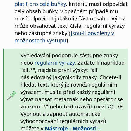
platit pro celé buňky
, kritériu musí odpovídat
celý obsah buňky, v opačném případě mu
musí odpovídat jakákoliv část obsahu. Výraz
může obsahovat text, čísla, regulární výrazy
nebo zástupné znaky (
jsou-li povoleny v
možnostech výstupu
).
Vyhledávání podporuje zástupné znaky
nebo
regulární výrazy
. Zadáte-li například
"all.*", najdete první výskyt "all"
následovaný jakýmikoliv znaky. Chcete-li
hledat text, který je rovněž regulárním
výrazem, musíte před každý regulární
výraz napsat metaznak nebo operátor se
znakem "\" nebo text uzavřít mezi \Q...\E.
Vypnout a zapnout automatické
vyhodnocování regulárních výrazů
můžete v
Nástroje - Možnosti
-