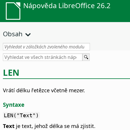
Nápověda LibreOffice 26.2
Obsah
LEN
Vrátí délku řetězce včetně mezer.
Syntaxe
LEN("Text")
Text
je text, jehož délka se má zjistit.