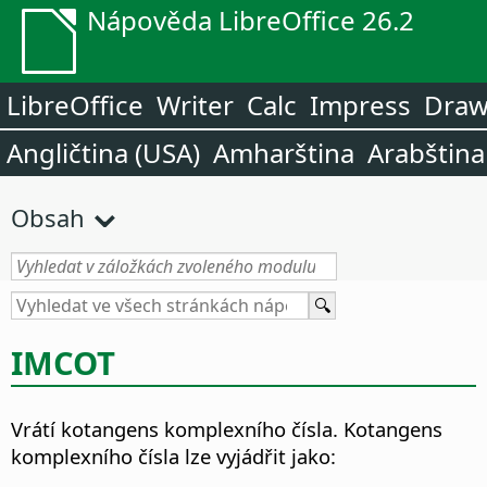
Nápověda LibreOffice 26.2
LibreOffice
Writer
Calc
Impress
Dra
Angličtina (USA)
Amharština
Arabština
Obsah
IMCOT
Vrátí kotangens komplexního čísla. Kotangens
komplexního čísla lze vyjádřit jako: