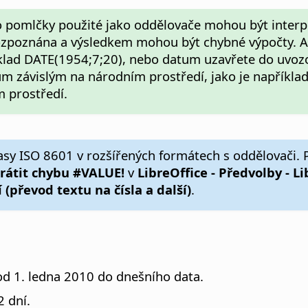
o pomlčky použité jako oddělovače mohou být interpr
zpoznána a výsledkem mohou být chybné výpočty. Aby
říklad DATE(1954;7;20), nebo datum uzavřete do uvoz
m závislým na národním prostředí, jako je napříkla
 prostředí.
asy ISO 8601 v rozšířených formátech s oddělovači.
rátit chybu #VALUE!
v
LibreOffice - Předvolby
- L
 (převod textu na čísla a další)
.
od 1. ledna 2010 do dnešního data.
2 dní.