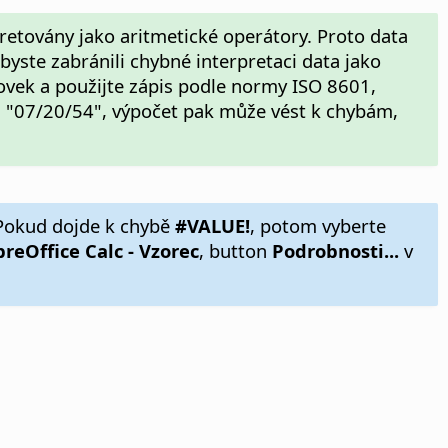
etovány jako aritmetické operátory. Proto data
ste zabránili chybné interpretaci data jako
ovek a použijte zápis podle normy ISO 8601,
d "07/20/54", výpočet pak může vést k chybám,
 Pokud dojde k chybě
#VALUE!
, potom vyberte
ibreOffice Calc - Vzorec
, button
Podrobnosti...
v