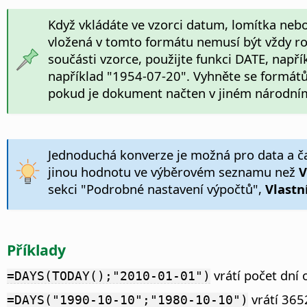
Když vkládáte ve vzorci datum, lomítka neb
vložená v tomto formátu nemusí být vždy ro
součásti vzorce, použijte funkci DATE, nap
například "1954-07-20". Vyhněte se formátů
pokud je dokument načten v jiném národním
Jednoduchá konverze je možná pro data a č
jinou hodnotu ve výběrovém seznamu než
V
sekci "Podrobné nastavení výpočtů",
Vlastní
Příklady
vrátí počet dní 
=DAYS(TODAY();"2010-01-01")
vrátí 365
=DAYS("1990-10-10";"1980-10-10")