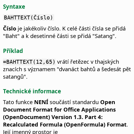
Syntaxe
BAHTTEXT(Číslo)
Číslo
je jakékoliv číslo. K celé části čísla se přidá
"Baht" a k desetinné části se přidá "Satang".
Příklad
vrátí řetězec v thajských
=BAHTTEXT(12,65)
znacích s významem "dvanáct bahtů a šedesát pět
satangů".
Technické informace
Tato funkce
NENÍ
součástí standardu
Open
Document Format for Office Applications
(OpenDocument) Version 1.3. Part 4:
Recalculated Formula (OpenFormula) Format
.
Její jmenný prostor je