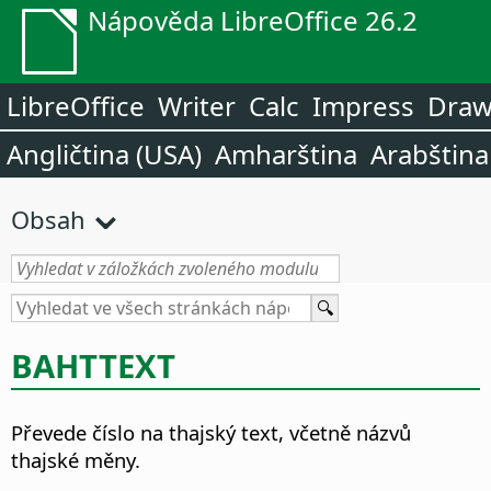
Nápověda LibreOffice 26.2
LibreOffice
Writer
Calc
Impress
Dra
Angličtina (USA)
Amharština
Arabština
Obsah
BAHTTEXT
Převede číslo na thajský text, včetně názvů
thajské měny.