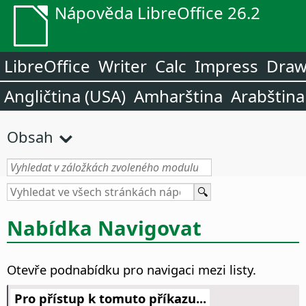
Nápověda LibreOffice 26.2
LibreOffice
Writer
Calc
Impress
Dra
Angličtina (USA)
Amharština
Arabština
Obsah
Nabídka Navigovat
Otevře podnabídku pro navigaci mezi listy.
Pro přístup k tomuto příkazu...