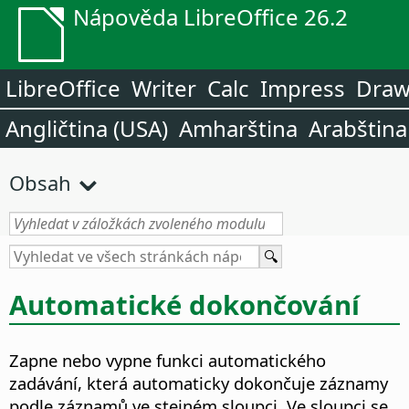
Nápověda LibreOffice 26.2
LibreOffice
Writer
Calc
Impress
Dra
Angličtina (USA)
Amharština
Arabština
Obsah
Automatické dokončování
Zapne nebo vypne funkci automatického
zadávání, která automaticky dokončuje záznamy
podle záznamů ve stejném sloupci.
Ve sloupci se