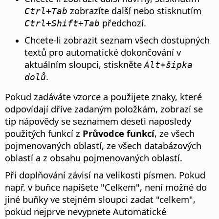
zobrazíte další nebo stisknutím
Ctrl
+Tab
předchozí.
Ctrl
+Shift+Tab
Chcete-li zobrazit seznam všech dostupných
textů pro automatické dokončování v
aktuálním sloupci, stiskněte
Alt
+šipka
.
dolů
Pokud zadáváte vzorce a použijete znaky, které
odpovídají dříve zadaným položkám, zobrazí se
tip nápovědy se seznamem deseti naposledy
použitých funkcí z
Průvodce funkcí
, ze všech
pojmenovaných oblastí, ze všech databázových
oblastí a z obsahu pojmenovaných oblastí.
Při doplňování závisí na velikosti písmen. Pokud
např. v buňce napíšete "Celkem", není možné do
jiné buňky ve stejném sloupci zadat "celkem",
pokud nejprve nevypnete Automatické