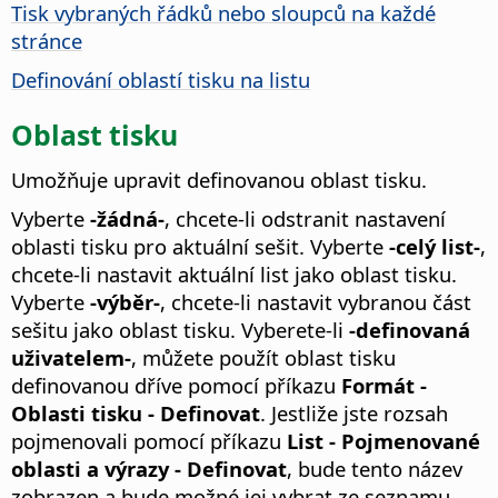
Tisk vybraných řádků nebo sloupců na každé
stránce
Definování oblastí tisku na listu
Oblast tisku
Umožňuje upravit definovanou oblast tisku.
Vyberte
-žádná-
, chcete-li odstranit nastavení
oblasti tisku pro aktuální sešit. Vyberte
-celý list-
,
chcete-li nastavit aktuální list jako oblast tisku.
Vyberte
-výběr-
, chcete-li nastavit vybranou část
sešitu jako oblast tisku. Vyberete-li
-definovaná
uživatelem-
, můžete použít oblast tisku
definovanou dříve pomocí příkazu
Formát -
Oblasti tisku - Definovat
. Jestliže jste rozsah
pojmenovali pomocí příkazu
List - Pojmenované
oblasti a výrazy - Definovat
, bude tento název
zobrazen a bude možné jej vybrat ze seznamu.