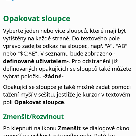
Opakovat sloupce
Vyberte jeden nebo více sloupců, které mají být
vytištěny na každé straně. Do textového pole
vpravo zadejte odkaz na sloupec, např. "A", "AB"
nebo "$C:$E".
V seznamu bude zobrazeno
-
definované uživatelem-
. Pro odstranění již
definovaných opakujících se sloupců také můžete
vybrat položku
-žádné-
.
Opakující se sloupce je také možné zadat pomocí
tažení myší v sešitu, jestliže je kurzor v textovém
poli
Opakovat sloupce
.
Zmenšit/Rozvinout
Po klepnutí na ikonu
Zmenšit
se dialogové okno
zmenší na velikost vstupního pole. Poté lze