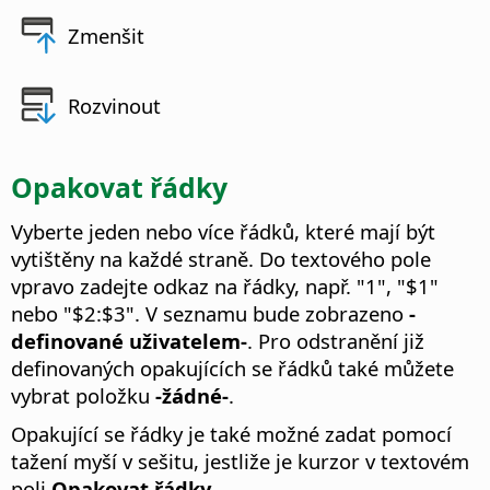
Zmenšit
Rozvinout
Opakovat řádky
Vyberte jeden nebo více řádků, které mají být
vytištěny na každé straně. Do textového pole
vpravo zadejte odkaz na řádky, např. "1", "$1"
nebo "$2:$3".
V seznamu bude zobrazeno
-
definované uživatelem-
. Pro odstranění již
definovaných opakujících se řádků také můžete
vybrat položku
-žádné-
.
Opakující se řádky je také možné zadat pomocí
tažení myší v sešitu, jestliže je kurzor v textovém
poli
Opakovat řádky
.