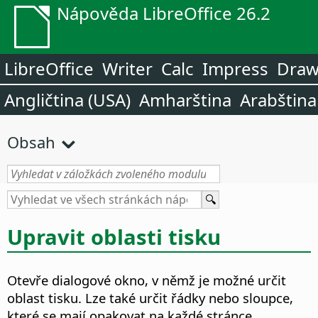
Nápověda LibreOffice 26.2
LibreOffice
Writer
Calc
Impress
Dra
Angličtina (USA)
Amharština
Arabština
Obsah
Upravit oblasti tisku
Otevře dialogové okno, v němž je možné určit
oblast tisku.
Lze také určit řádky nebo sloupce,
které se mají opakovat na každé stránce.