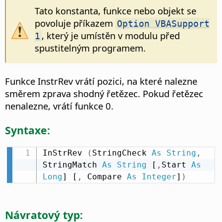
Tato konstanta, funkce nebo objekt se
povoluje příkazem
Option VBASupport
, který je umístěn v modulu před
1
spustitelným programem.
Funkce InstrRev vrátí pozici, na které nalezne
směrem zprava shodný řetězec. Pokud řetězec
nenalezne, vrátí funkce 0.
Syntaxe:
InStrRev 
(
StringCheck 
As
String
,
StringMatch 
As
String
 [
,
Start 
As
Long
] [
,
 Compare 
As
Integer
]
)
Návratový typ: