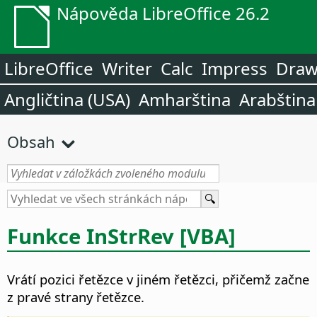
Nápověda LibreOffice 26.2
LibreOffice
Writer
Calc
Impress
Dra
Angličtina (USA)
Amharština
Arabština
Obsah
Funkce InStrRev [VBA]
Vrátí pozici řetězce v jiném řetězci, přičemž začne
z pravé strany řetězce.