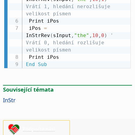
Vrátí 1, hledání nerozlišuje 
velikost písmen
 Print iPos

 iPos 
=
InStrRev
(
sInput
,
"the"
,
10
,
0
)
' 
Vrátí 0, hledání rozlišuje 
velikost písmen
End
Sub
Související témata
InStr
Podpořte nás!