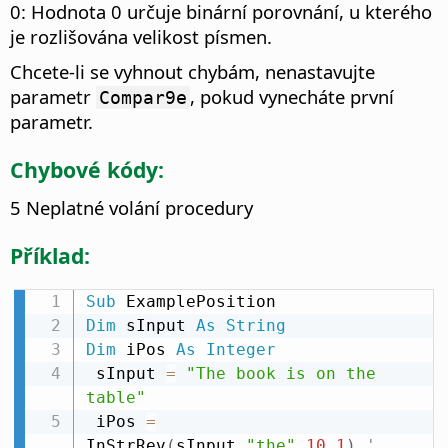
0: Hodnota 0 určuje binární porovnání, u kterého
je rozlišována velikost písmen.
Chcete-li se vyhnout chybám, nenastavujte
parametr
, pokud vynecháte první
Compar9e
parametr.
Chybové kódy:
5 Neplatné volání procedury
Příklad:
Sub
Dim
 sInput 
As
String
Dim
 iPos 
As
Integer
 sInput 
=
"The book is on the 
table"
 iPos 
=
InStrRev
(
sInput
,
"the"
,
10
,
1
)
' 