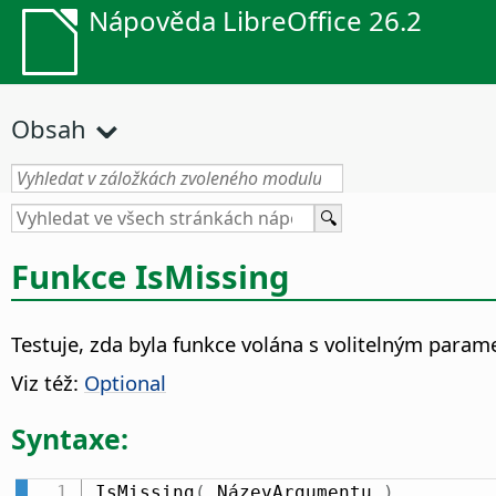
Nápověda LibreOffice 26.2
Obsah
Funkce IsMissing
Testuje, zda byla funkce volána s volitelným param
Viz též:
Optional
Syntaxe:
IsMissing
(
 NázevArgumentu 
)