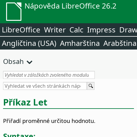
Nápověda LibreOffice 26.2
LibreOffice
Writer
Calc
Impress
Dra
Angličtina (USA)
Amharština
Arabština
Obsah
Příkaz Let
Přiřadí proměnné určitou hodnotu.
Syntaxe: