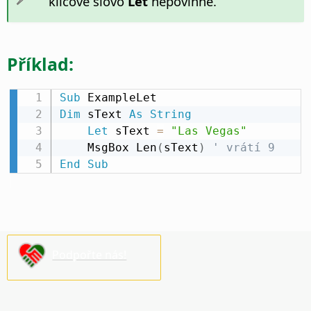
klíčové slovo
Let
nepovinné.
Příklad:
Sub
Dim
 sText 
As
String
Let
 sText 
=
"Las Vegas"
    MsgBox Len
(
sText
)
' vrátí 9
End
Sub
Podpořte nás!