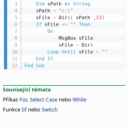
Dim
 sPath 
As
String
    sPath 
=
"c:\"
    sFile 
=
 Dir
$
(
 sPath 
,
22
)
If
 sFile 
<
>
""
Then
Do
            MsgBox sFile

            sFile 
=
 Dir
$
Loop
Until
 sFile 
=
""
End
If
End
Sub
Související témata
Příkaz
For
,
Select Case
nebo
While
Funkce
Iif
nebo
Switch