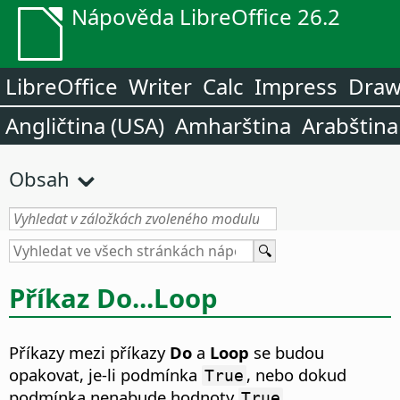
Nápověda LibreOffice 26.2
LibreOffice
Writer
Calc
Impress
Dra
Angličtina (USA)
Amharština
Arabština
Obsah
Příkaz Do...Loop
Příkazy mezi příkazy
Do
a
Loop
se budou
opakovat, je-li podmínka
, nebo dokud
True
podmínka nenabude hodnoty
.
True