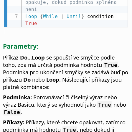
opakuje, dokud podmínka splněna 
není
Loop
{
While
 | 
Until
}
 condition 
=
True
Parametry:
Příkaz
Do...Loop
se spouští ve smyčce podle
toho, zda má určitá podmínka hodnotu
.
True
Podmínka pro ukončení smyčky se zadává buď po
příkazu
Do
nebo
Loop
. Následující příkazy jsou
platné kombinace:
Podmínka:
Porovnávací či číselný výraz nebo
výraz Basicu, který se vyhodnotí jako
nebo
True
.
False
Příkazy:
Příkazy, které chcete opakovat, zatímco
podmínka má hodnotu
, nebo dokud ji
True