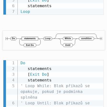
   [
Exit
Do
]

Loop
Do
   statements

   [
Exit
Do
]

' Loop While: Blok příkazů se 
opakuje, pokud je podmínka 
splněna
' Loop Until: Blok příkazů se 