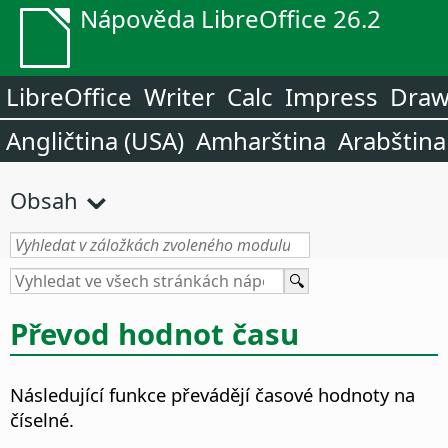
Nápověda LibreOffice 26.2
LibreOffice
Writer
Calc
Impress
Dra
Angličtina (USA)
Amharština
Arabština
Obsah
Převod hodnot času
Následující funkce převádějí časové hodnoty na
číselné.