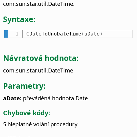
com.sun.star.util.DateTime.
Syntaxe:
CDateToUnoDateTime
(
aDate
)
Návratová hodnota:
com.sun.star.util.DateTime
Parametry:
aDate:
převáděná hodnota Date
Chybové kódy:
5 Neplatné volání procedury