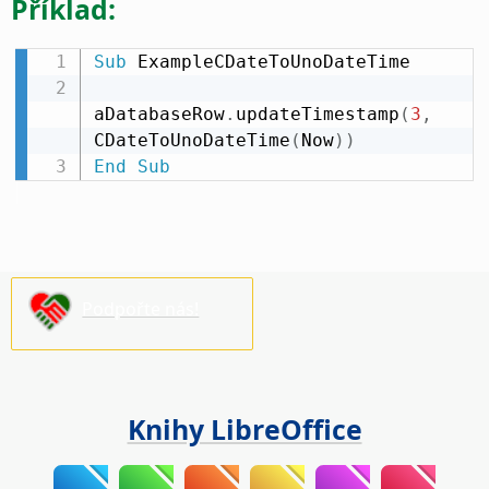
Příklad:
Sub
 ExampleCDateToUnoDateTime

aDatabaseRow
.
updateTimestamp
(
3
,
CDateToUnoDateTime
(
Now
)
)
End
Sub
Podpořte nás!
Knihy LibreOffice