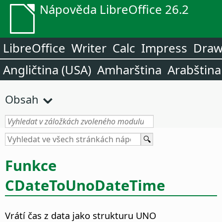
Nápověda LibreOffice 26.2
LibreOffice
Writer
Calc
Impress
Dra
Angličtina (USA)
Amharština
Arabština
Obsah
Funkce
CDateToUnoDateTime
Vrátí čas z data jako strukturu UNO