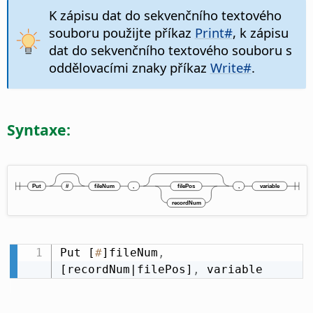
K zápisu dat do sekvenčního textového
souboru použijte příkaz
Print#
, k zápisu
dat do sekvenčního textového souboru s
oddělovacími znaky příkaz
Write#
.
Syntaxe:
Put [
#
]fileNum
,
[recordNum|filePos]
,
 variable