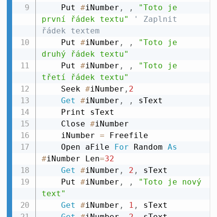
    Put 
#
iNumber
,
,
"Toto je 
první řádek textu"
' Zaplnit 
řádek textem
    Put 
#
iNumber
,
,
"Toto je 
druhý řádek textu"
    Put 
#
iNumber
,
,
"Toto je 
třetí řádek textu"
    Seek 
#
iNumber
,
2
Get
#
iNumber
,
,
 sText

    Print sText

    Close 
#
iNumber

    iNumber 
=
 Freefile

    Open aFile 
For
 Random 
As
#
iNumber Len
=
32
Get
#
iNumber
,
2
,
 sText

    Put 
#
iNumber
,
,
"Toto je nový 
text"
Get
#
iNumber
,
1
,
 sText

Get
#
iNumber
,
2
,
 sText
