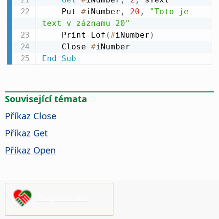
    Put 
#
iNumber
,
20
,
"Toto je 
text v záznamu 20"
    Print Lof
(
#
iNumber
)
    Close 
#
End
Sub
Související témata
Příkaz Close
Příkaz Get
Příkaz Open
Podpořte nás!