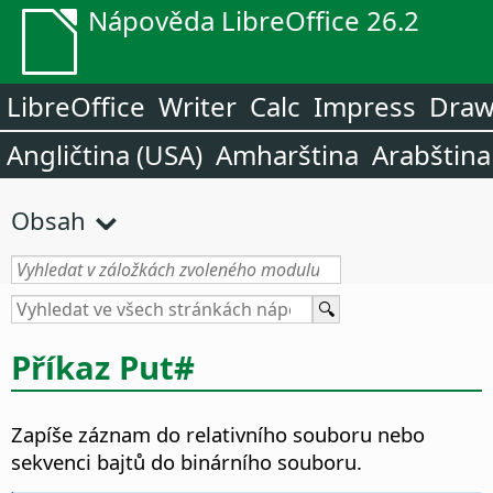
Nápověda LibreOffice 26.2
LibreOffice
Writer
Calc
Impress
Dra
Angličtina (USA)
Amharština
Arabština
Obsah
Příkaz Put#
Zapíše záznam do relativního souboru nebo
sekvenci bajtů do binárního souboru.