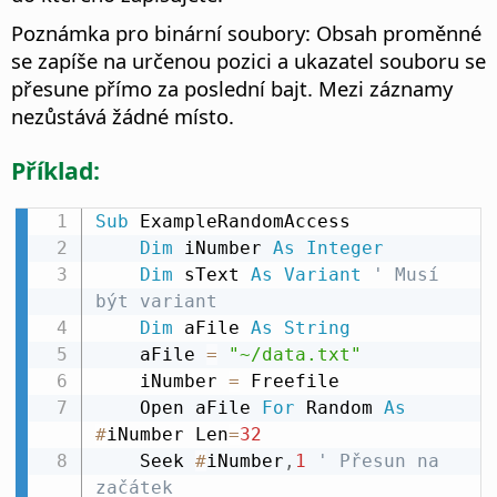
Poznámka pro binární soubory: Obsah proměnné
se zapíše na určenou pozici a ukazatel souboru se
přesune přímo za poslední bajt. Mezi záznamy
nezůstává žádné místo.
Příklad:
Sub
 ExampleRandomAccess

Dim
 iNumber 
As
Integer
Dim
 sText 
As
Variant
' Musí 
být variant
Dim
 aFile 
As
String
    aFile 
=
"~/data.txt"
    iNumber 
=
 Freefile

    Open aFile 
For
 Random 
As
#
iNumber Len
=
32
    Seek 
#
iNumber
,
1
' Přesun na 
začátek