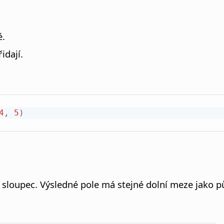
é.
idají.
4
,
5
)
sloupec. Výsledné pole má stejné dolní meze jako 