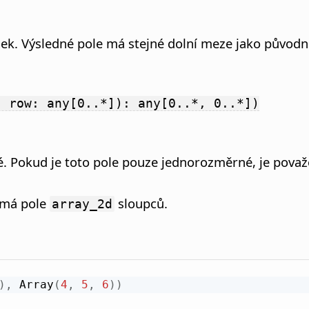
dek. Výsledné pole má stejné dolní meze jako původ
, row: any[0..*]): any[0..*, 0..*])
né. Pokud je toto pole pouze jednorozměrné, je po
k má pole
sloupců.
array_2d
)
,
 Array
(
4
,
5
,
6
)
)