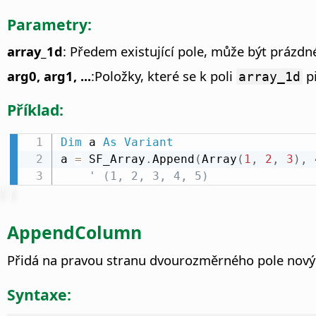
Parametry:
array_1d
: Předem existující pole, může být prázdn
arg0, arg1, ...
:Položky, které se k poli
př
array_1d
Příklad:
Dim
 a 
As
Variant
a 
=
 SF_Array
.
Append
(
Array
(
1
,
2
,
3
)
,
' (1, 2, 3, 4, 5)
AppendColumn
Přidá na pravou stranu dvourozměrného pole nový 
Syntaxe: