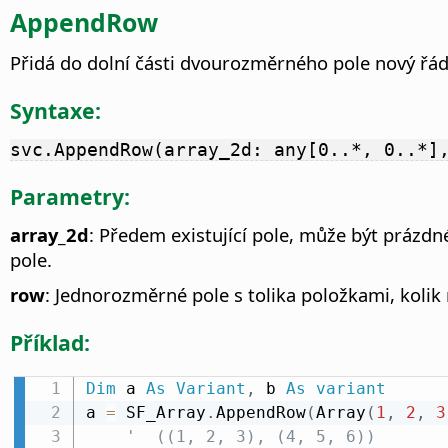
AppendRow
Přidá do dolní části dvourozměrného pole nový řá
Syntaxe:
svc.AppendRow(array_2d: any[0..*, 0..*]
Parametry:
array_2d
: Předem existující pole, může být prázd
pole.
row
: Jednorozměrné pole s tolika položkami, koli
Příklad:
Dim
 a 
As
Variant
,
 b 
As
variant
a 
=
 SF_Array
.
AppendRow
(
Array
(
1
,
2
,
3
'  ((1, 2, 3), (4, 5, 6))