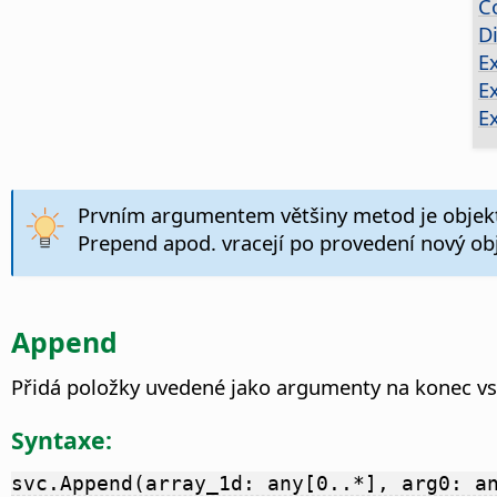
C
D
E
E
E
Prvním argumentem většiny metod je objekt
Prepend apod. vracejí po provedení nový obj
Append
Přidá položky uvedené jako argumenty na konec vs
Syntaxe:
svc.Append(array_1d: any[0..*], arg0: a