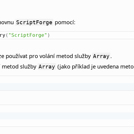
ihovnu
pomocí:
ScriptForge
ry
(
"ScriptForge"
)
lze používat pro volání metod služby
.
Array
ní metod služby
(jako příklad je uvedena met
Array