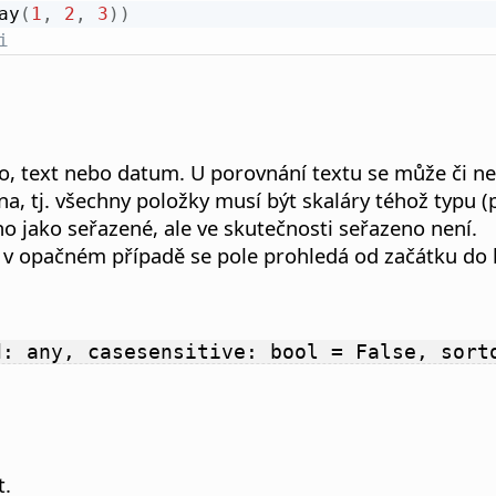
ay
(
1
,
2
,
3
)
)
i
o, text nebo datum. U porovnání textu se může či ne
, tj. všechny položky musí být skaláry téhož typu 
o jako seřazené, ale ve skutečnosti seřazeno není.
ní, v opačném případě se pole prohledá od začátku d
d: any, casesensitive: bool = False, sort
t.