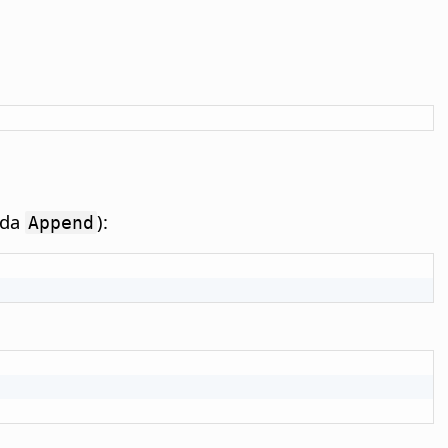
oda
):
Append