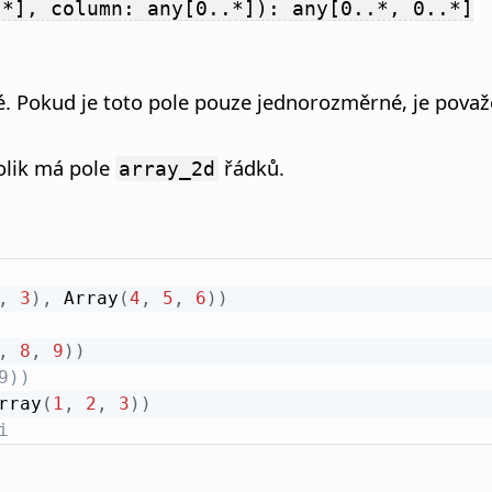
.*], column: any[0..*]): any[0..*, 0..*]
né. Pokud je toto pole pouze jednorozměrné, je pova
olik má pole
řádků.
array_2d
,
3
)
,
 Array
(
4
,
5
,
6
)
)
,
8
,
9
)
)
9))
rray
(
1
,
2
,
3
)
)
i