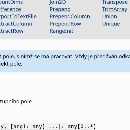
ountDims
Join2D
Transpose
ifference
Prepend
TrimArray
xportToTextFile
PrependColumn
Union
xtractColumn
PrependRow
Unique
xtractRow
RangeInit
 pole, s nímž se má pracovat. Vždy je předáván od
ekt pole.
tupního pole.
ny, [arg1: any] ...): any[0..*]