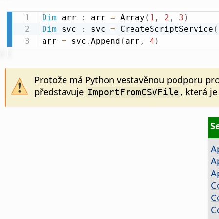
Dim
 arr 
:
 arr 
=
 Array
(
1
,
2
,
3
)
Dim
 svc 
:
 svc 
=
 CreateScriptService
(
arr 
=
 svc
.
Append
(
arr
,
4
)
Protože má Python vestavěnou podporu pro 
představuje
, která j
ImportFromCSVFile
S
A
A
A
C
C
C