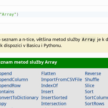
"Array"
)
seznam a n-tice, většina metod služby
je k 
Array
e k dispozici v Basicu i Pythonu.
eznam metod služby Array
ppend
Flatten
Reverse
ppendColumn
ImportFromCSVFile
Shuffle
ppendRow
IndexOf
Slice
ontains
Insert
Sort
onvertToDictionary
InsertSorted
SortColum
opy
Intersection
SortRows