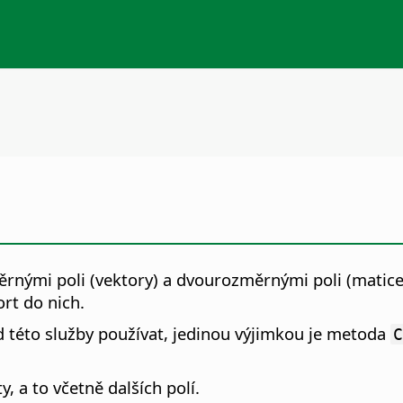
nými poli (vektory) a dvourozměrnými poli (maticem
rt do nich.
 této služby používat, jedinou výjimkou je metoda
C
 a to včetně dalších polí.