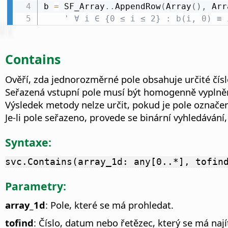
b 
=
 SF_Array
.
.
AppendRow
(
Array
(
)
,
 Arr
' ∀ i ∈ {0 ≤ i ≤ 2} : b(i, 0) ≡ 
Contains
Ověří, zda jednorozměrné pole obsahuje určité čísl
Seřazená vstupní pole musí být homogenně vyplněna
Výsledek metody nelze určit, pokud je pole označen
Je-li pole seřazeno, provede se binární vyhledává
Syntaxe:
svc.Contains(array_1d: any[0..*], tofin
Parametry:
array_1d
: Pole, které se má prohledat.
tofind
: Číslo, datum nebo řetězec, který se má nají