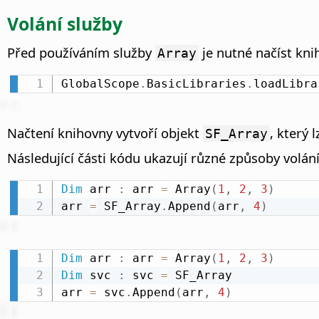
Volání služby
Před používáním služby
je nutné načíst kn
Array
GlobalScope
.
BasicLibraries
.
loadLibra
Načtení knihovny vytvoří objekt
, který 
SF_Array
Následující části kódu ukazují různé způsoby volá
Dim
 arr 
:
 arr 
=
 Array
(
1
,
2
,
3
)
arr 
=
 SF_Array
.
Append
(
arr
,
4
)
Dim
 arr 
:
 arr 
=
 Array
(
1
,
2
,
3
)
Dim
 svc 
:
 svc 
=
 SF_Array

arr 
=
 svc
.
Append
(
arr
,
4
)