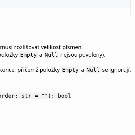
musí rozlišovat velikost písmen.
(položky
a
nejsou povoleny).
Empty
Null
o konce, přičemž položky
a
se ignorují.
Empty
Null
order: str = ""): bool