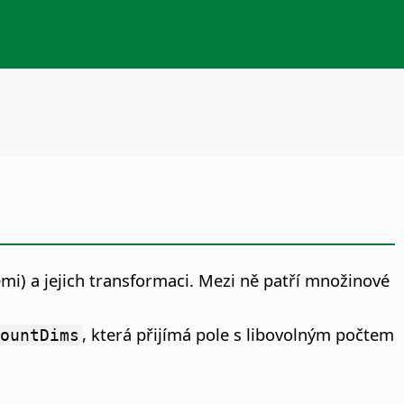
i) a jejich transformaci. Mezi ně patří množinové
, která přijímá pole s libovolným počtem
ountDims