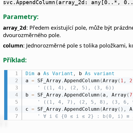
svc.AppendColumn(array_2d: any[0..*, 0.
Parametry:
array_2d
: Předem existující pole, může být prázd
dvourozměrného pole.
column
: Jednorozměrné pole s tolika položkami, k
Příklad:
Dim
 a 
As
Variant
,
 b 
As
variant
a 
=
 SF_Array
.
AppendColumn
(
Array
(
1
,
2
' ((1, 4), (2, 5), (3, 6))
b 
=
 SF_Array
.
AppendColumn
(
a
,
 Array
(
7
' ((1, 4, 7), (2, 5, 8), (3, 6, 
c 
=
 SF_Array
.
AppendColumn
(
Array
(
)
,
 A
' ∀ i ∈ {0 ≤ i ≤ 2} : b(0, i) ≡ 