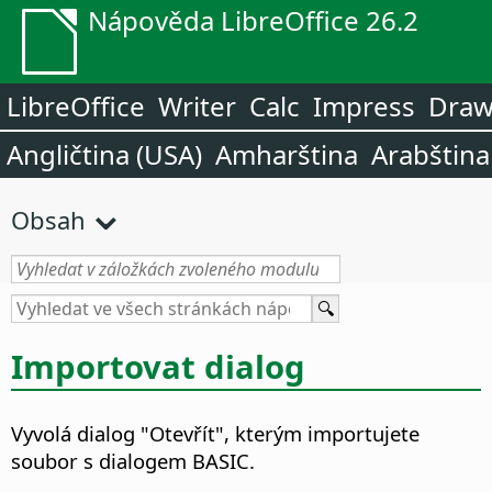
Nápověda LibreOffice 26.2
LibreOffice
Writer
Calc
Impress
Dra
Angličtina (USA)
Amharština
Arabština
Obsah
Importovat dialog
Vyvolá dialog "Otevřít", kterým importujete
soubor s dialogem BASIC.