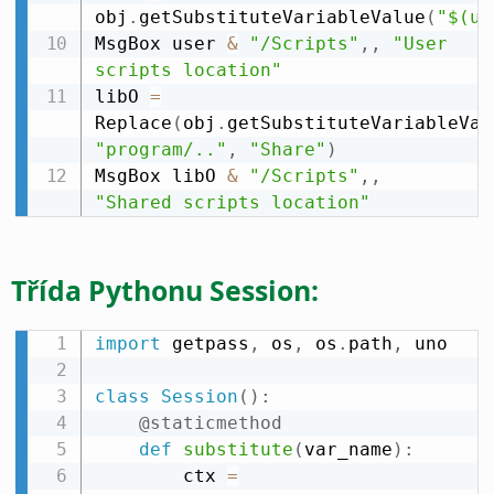
obj
.
getSubstituteVariableValue
(
"$(us
MsgBox user 
&
"/Scripts"
,
,
"User 
scripts location"
libO 
=
Replace
(
obj
.
getSubstituteVariableVal
"program/.."
,
"Share"
)
MsgBox libO 
&
"/Scripts"
,
,
"Shared scripts location"
Třída Pythonu Session:
import
 getpass
,
 os
,
 os
.
path
,
 uno

class
Session
(
)
:
@staticmethod
def
substitute
(
var_name
)
:
        ctx 
=