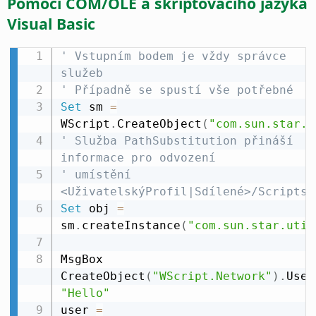
Pomocí COM/OLE a skriptovacího jazyka
Visual Basic
' Vstupním bodem je vždy správce 
služeb
' Případně se spustí vše potřebné
Set
 sm 
=
WScript
.
CreateObject
(
"com.sun.star.S
' Služba PathSubstitution přináší 
informace pro odvození
' umístění 
<UživatelskýProfil|Sdílené>/Scripts/
Set
 obj 
=
sm
.
createInstance
(
"com.sun.star.util
MsgBox 
CreateObject
(
"WScript.Network"
)
.
User
"Hello"
user 
=