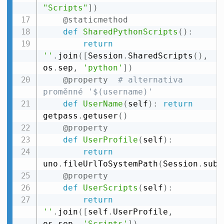
"Scripts"
]
)
@staticmethod
def
SharedPythonScripts
(
)
:
return
''
.
join
(
[
Session
.
SharedScripts
(
)
,
os
.
sep
,
'python'
]
)
@property
# alternativa 
proměnné '$(username)'
def
UserName
(
self
)
:
return
getpass
.
getuser
(
)
@property
def
UserProfile
(
self
)
:
return
uno
.
fileUrlToSystemPath
(
Session
.
subs
@property
def
UserScripts
(
self
)
:
return
''
.
join
(
[
self
.
UserProfile
,
os
.
sep
,
'Scripts'
]
)