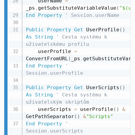
    userName 
=
_ps
.
getSubstituteVariableValue
(
"$(us
End
Property
' Session.userName
Public
Property
Get
 UserProfile
(
)
As
String
' Cesta systému k 
uživatelskému profilu
    userProfile 
=
ConvertFromURL
(
_ps
.
getSubstituteVari
End
Property
' 
Session.userProfile
Public
Property
Get
 UserScripts
(
)
As
String
' Cesta systému k 
uživatelským skriptům
    userScripts 
=
 userProfile
(
)
&
GetPathSeparator
(
)
&
"Scripts"
End
Property
' 
Session.userScripts