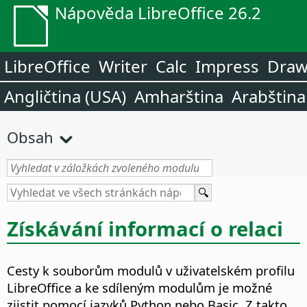
Nápověda LibreOffice 26.2
LibreOffice
Writer
Calc
Impress
Dra
Angličtina (USA)
Amharština
Arabština
Obsah
Získávání informací o relaci
Cesty k souborům modulů v uživatelském profilu
LibreOffice a ke sdíleným modulům je možné
zjistit pomocí jazyků Python nebo Basic. Z takto