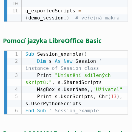
g_exportedScripts 
=
(
demo_session
,
)
# veřejná makra
Pomocí jazyka LibreOffice Basic
Sub
 Session_example
(
)
Dim
 s 
As
New
 Session 
' 
instance of Session class
    Print 
"Umístění sdílených 
skriptů:"
,
 s
.
SharedScripts

    MsgBox s
.
UserName
,
,
"Uživatel"
    Print s
.
UserScripts
,
 Chr
(
13
)
,
s
.
End
Sub
' Session_example