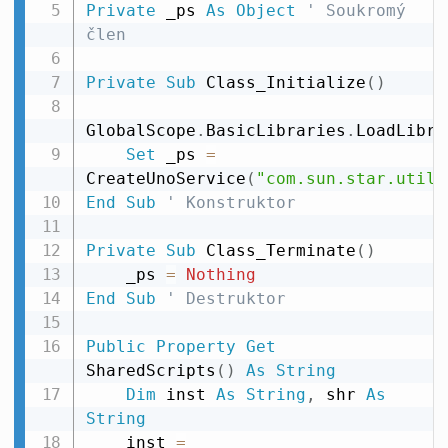
Private
 _ps 
As
Object
' Soukromý 
člen
Private
Sub
 Class_Initialize
(
)
GlobalScope
.
BasicLibraries
.
LoadLibra
Set
 _ps 
=
CreateUnoService
(
"com.sun.star.util.
End
Sub
' Konstruktor
Private
Sub
 Class_Terminate
(
)
    _ps 
=
Nothing
End
Sub
' Destruktor
Public
Property
Get
SharedScripts
(
)
As
String
Dim
 inst 
As
String
,
 shr 
As
String
    inst 
=