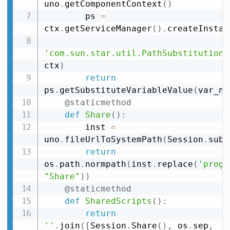
uno
.
getComponentContext
(
)
        ps 
=
ctx
.
getServiceManager
(
)
.
createInstan
'com.sun.star.util.PathSubstitution'
ctx
)
return
ps
.
getSubstituteVariableValue
(
var_na
@staticmethod
def
Share
(
)
:
        inst 
=
uno
.
fileUrlToSystemPath
(
Session
.
subs
return
os
.
path
.
normpath
(
inst
.
replace
(
'progr
"Share"
)
)
@staticmethod
def
SharedScripts
(
)
:
return
''
.
join
(
[
Session
.
Share
(
)
,
 os
.
sep
,