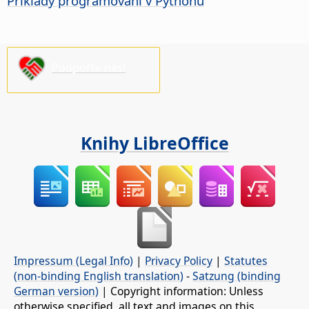
Příklady programování v Pythonu
Podpořte nás!
Knihy LibreOffice
Impressum (Legal Info)
|
Privacy Policy
|
Statutes
(non-binding English translation)
-
Satzung (binding
German version)
| Copyright information: Unless
otherwise specified, all text and images on this