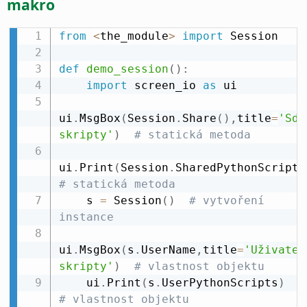
makro
from
<
the_module
>
import
 Session

def
demo_session
(
)
:
import
 screen_io 
as
 ui

ui
.
MsgBox
(
Session
.
Share
(
)
,
title
=
'Sdí
skripty'
)
# statická metoda
ui
.
Print
(
Session
.
SharedPythonScripts
# statická metoda
    s 
=
 Session
(
)
# vytvoření 
instance
ui
.
MsgBox
(
s
.
UserName
,
title
=
'Uživatel
skripty'
)
# vlastnost objektu
    ui
.
Print
(
s
.
UserPythonScripts
)
# vlastnost objektu