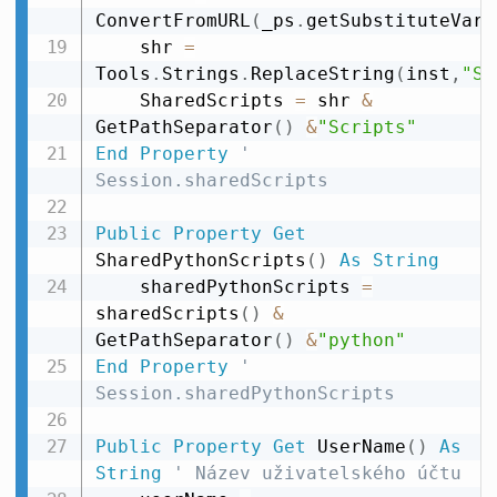
ConvertFromURL
(
_ps
.
getSubstituteVari
    shr 
=
Tools
.
Strings
.
ReplaceString
(
inst
,
"Sh
    SharedScripts 
=
 shr 
&
GetPathSeparator
(
)
&
"Scripts"
End
Property
' 
Session.sharedScripts
Public
Property
Get
SharedPythonScripts
(
)
As
String
    sharedPythonScripts 
=
sharedScripts
(
)
&
GetPathSeparator
(
)
&
"python"
End
Property
' 
Session.sharedPythonScripts
Public
Property
Get
 UserName
(
)
As
String
' Název uživatelského účtu