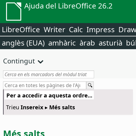
Ajuda del LibreOffice 26.2
LibreOffice
Writer
Calc
Impress
Dra
anglès (EUA)
amhàric
àrab
asturià
bú
Contingut
Per a accedir a aquesta ordre...
Trieu
Insereix ▸ Més salts
Més salts