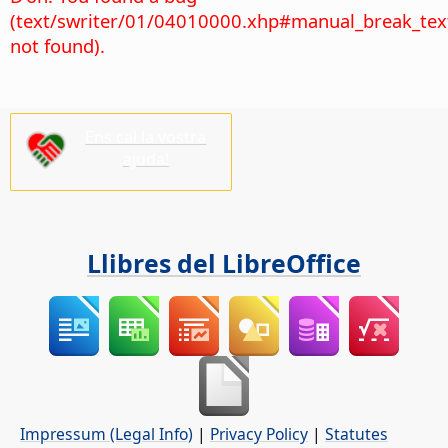
(text/swriter/01/04010000.xhp#manual_break_tex
not found).
Ens cal la vostra
ajuda!
Llibres del LibreOffice
Impressum (Legal Info)
|
Privacy Policy
|
Statutes