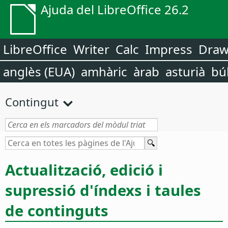
Ajuda del LibreOffice 26.2
LibreOffice
Writer
Calc
Impress
Dra
anglès (EUA)
amhàric
àrab
asturià
bú
Contingut
Actualització, edició i
supressió d'índexs i taules
de continguts