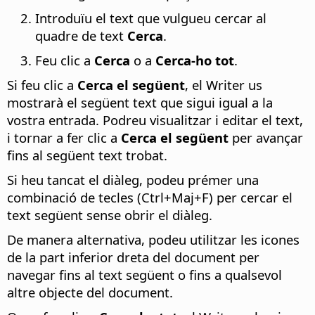
Introduïu el text que vulgueu cercar al
quadre de text
Cerca
.
Feu clic a
Cerca
o a
Cerca-ho tot
.
Si feu clic a
Cerca el següent
, el Writer us
mostrarà el següent text que sigui igual a la
vostra entrada. Podreu visualitzar i editar el text,
i tornar a fer clic a
Cerca el següent
per avançar
fins al següent text trobat.
Si heu tancat el diàleg, podeu prémer una
combinació de tecles (Ctrl+Maj+F) per cercar el
text següent sense obrir el diàleg.
De manera alternativa, podeu utilitzar les icones
de la part inferior dreta del document per
navegar fins al text següent o fins a qualsevol
altre objecte del document.