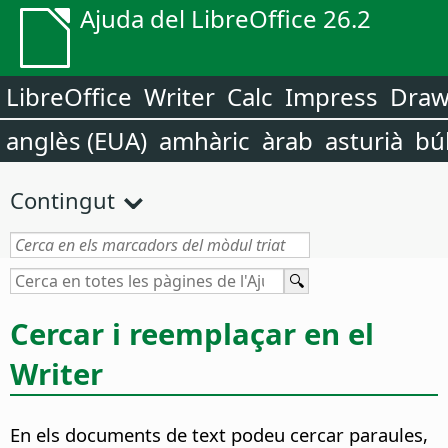
Ajuda del LibreOffice 26.2
LibreOffice
Writer
Calc
Impress
Dra
anglès (EUA)
amhàric
àrab
asturià
bú
Contingut
Cercar i reemplaçar en el
Writer
En els documents de text podeu cercar paraules,