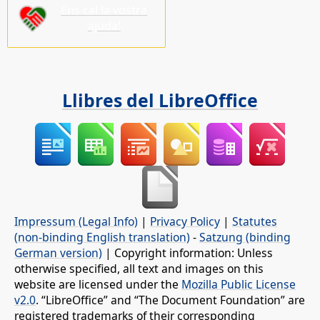
Ens cal la vostra
ajuda!
Llibres del LibreOffice
Impressum (Legal Info)
|
Privacy Policy
|
Statutes
(non-binding English translation)
-
Satzung (binding
German version)
| Copyright information: Unless
otherwise specified, all text and images on this
website are licensed under the
Mozilla Public License
v2.0
. “LibreOffice” and “The Document Foundation” are
registered trademarks of their corresponding