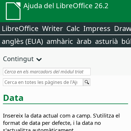
Ajuda del LibreOffice 26.2
LibreOffice
Writer
Calc
Impress
Dra
anglès (EUA)
amhàric
àrab
asturià
bú
Contingut
Data
Insereix la data actual com a camp.
S'utilitza el
format de data per defecte, i la data no
s'actualitza automàticament.