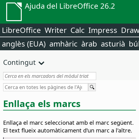
Ajuda del LibreOffice 26.2
LibreOffice
Writer
Calc
Impress
Dra
anglès (EUA)
amhàric
àrab
asturià
bú
Contingut
Enllaça els marcs
Enllaça el marc seleccionat amb el marc següent.
El text flueix automàticament d'un marc a l'altre.